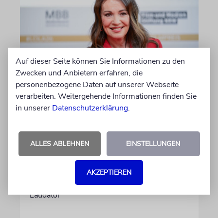
Auf dieser Seite können Sie Informationen zu den
Zwecken und Anbietern erfahren, die
personenbezogene Daten auf unserer Webseite
BERLIN
verarbeiten. Weitergehende Informationen finden Sie
Einsatz gegen Judenhass:
in unserer
Datenschutzerklärung
.
Iris Berben erhält Deutschen
Kulturpolitikpreis
ALLES ABLEHNEN
EINSTELLUNGEN
Die Schauspielerin steht nicht nur vor der
Kamera, sondern engagiert sich auch
ehrenamtlich. Der Deutsche Kulturrat würdigt
AKZEPTIEREN
diese Leistung mit einem Preis. Igor Levit ist
Laudator