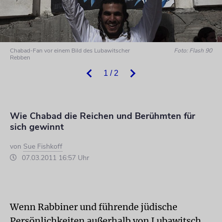
Chabad-Fan vor einem Bild des Lubawitscher
Foto: Flash 90
Rebben
1 / 2
Wie Chabad die Reichen und Berühmten für
sich gewinnt
von
Sue Fishkoff
07.03.2011 16:57 Uhr
Wenn Rabbiner und führende jüdische
Persönlichkeiten außerhalb von Lubawitsch