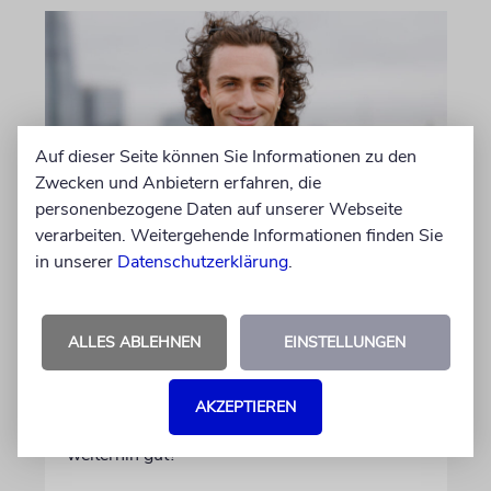
Auf dieser Seite können Sie Informationen zu den
Zwecken und Anbietern erfahren, die
personenbezogene Daten auf unserer Webseite
verarbeiten. Weitergehende Informationen finden Sie
LONDON
in unserer
Datenschutzerklärung
.
Schwinden die Chancen auf
einen jüdischen James Bond?
ALLES ABLEHNEN
EINSTELLUNGEN
Seit Jahren wird darüber spekuliert, wer der
neue 007 wird. Wenn es nach Produzentin
Amy Pascal geht, fällt die Entscheidung bald.
AKZEPTIEREN
Stehen die Chancen für Aaron Taylor-Johnson
weiterhin gut?