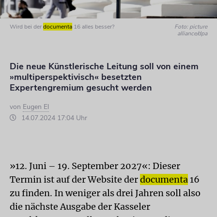
Wird bei der
documenta
16 alles besser?
Foto: picture
alliance/dpa
Die neue Künstlerische Leitung soll von einem
»multiperspektivisch« besetzten
Expertengremium gesucht werden
von
Eugen El
14.07.2024 17:04 Uhr
»12. Juni – 19. September 2027«: Dieser
Termin ist auf der Website der
documenta
16
zu finden. In weniger als drei Jahren soll also
die nächste Ausgabe der Kasseler