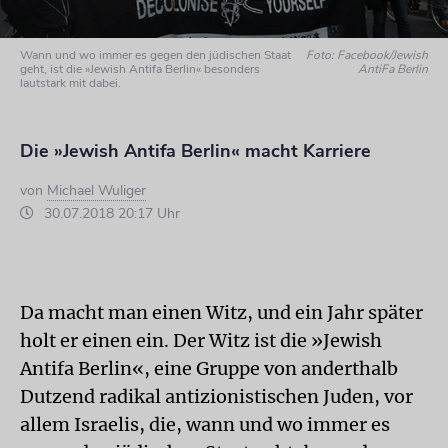
Wann und wo immer es gegen den jüdischen Staat
Foto: Facebook/Jewish
geht, ist die »Jewish Antifa Berlin« besonders
AntiFa Berlin
lautstark mit dabei.
Die »Jewish Antifa Berlin« macht Karriere
von
Michael Wuliger
30.07.2018 20:17 Uhr
Da macht man einen Witz, und ein Jahr später
holt er einen ein. Der Witz ist die »Jewish
Antifa Berlin«, eine Gruppe von anderthalb
Dutzend radikal antizionistischen Juden, vor
allem Israelis, die, wann und wo immer es