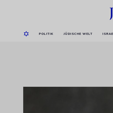
POLITIK
JÜDISCHE WELT
ISRA