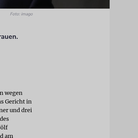
Foto: imago
rauen.
in wegen
s Gericht in
ner und drei
 des
ölf
rd am