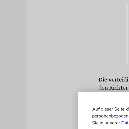
Die Verteid
den Richter
City zu übe
»karnevalh
Auf dieser Seite 
Kundgebunge
personenbezogene 
könnten die
Sie in unserer
Dat
wies das zu