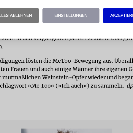
 soll insgesamt mehr als zwei Monate dauern. Bei e
LLES ABLEHNEN
EINSTELLUNGEN
AKZEPTIER
g droht Weinstein eine lebenslange Haftstrafe. In K
terer Strafprozess angekündigt. Insgesamt hatten m
stein in den vergangenen Jahren sexuelle Übergrif
n.
digungen lösten die MeToo-Bewegung aus. Überall
ten Frauen und auch einige Männer ihre eigenen 
r mutmaßlichen Weinstein-Opfer wieder und began
Schlagwort »Me Too« (»Ich auch«) zu sammeln.
dp