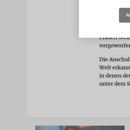
Der Prozess
A
Verurteilun
ist ein wei
Frauen Wein
vorgeworfe
Die Anschul
Welt erkann
in denen de
unter dem 