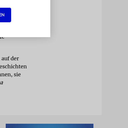
iner
EN
alifornien
ehr als 80
fe
 auf der
Geschichten
nen, sie
a