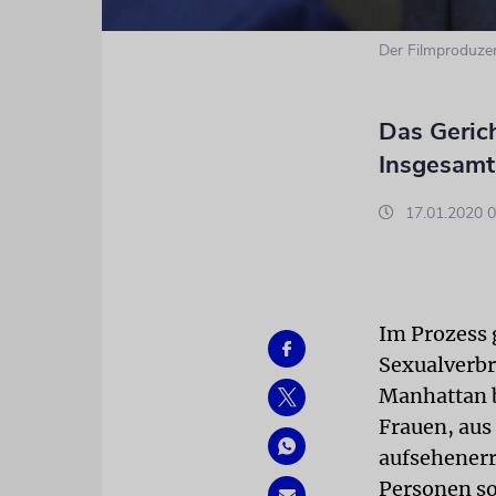
Der Filmproduze
Das Gerich
Insgesamt
17.01.2020 0
Im Prozess
Sexualverbr
Manhattan b
Frauen, aus
aufsehenerr
Personen so