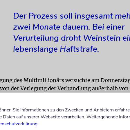
Der Prozess soll insgesamt meh
zwei Monate dauern. Bei einer
Verurteilung droht Weinstein e
lebenslange Haftstrafe.
igung des Multimillionärs versuchte am Donnerstag
 von der Verlegung der Verhandlung außerhalb von
rzeugen. In einem Antrag vom Vortag führte sie die
afte« Atmosphäre, unter anderem wegen Anti-Wei
können Sie Informationen zu den Zwecken und Anbietern erfahre
n vor dem Gericht, an. Dies und der große Medien
Daten auf unserer Webseite verarbeiten. Weitergehende Infor
 Unvoreingenommenheit der Jury beeinflussen. Der
enschutzerklärung
.
rück.