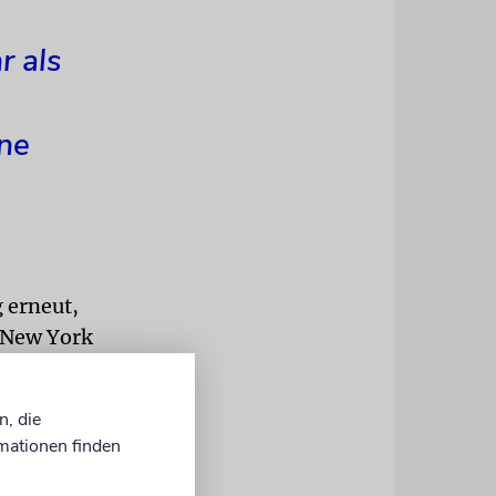
r als
ine
 erneut,
 New York
nstein-
n, die
auflauf
mationen finden
 Richter