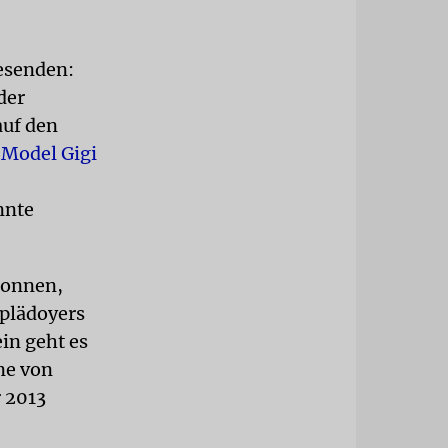
wesenden:
der
auf den
Model Gigi
nnte
gonnen,
tplädoyers
in geht es
ne von
 2013