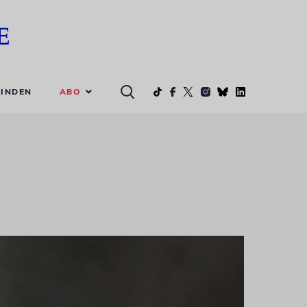
ABO
INDEN