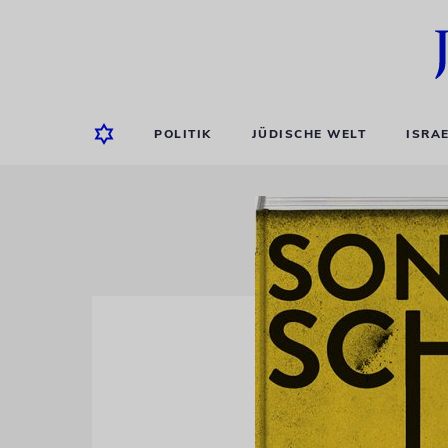
POLITIK
JÜDISCHE WELT
ISRA