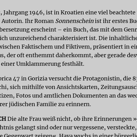
 Jahrgang 1946, ist in Kroatien eine viel beachtete
e Autorin. Ihr Roman
Sonnenschein
ist ihr erstes Bu
bersetzung erscheint – ein Buch, das mit dem Genr
ch unzureichend charakterisiert ist. Die inhaltlich
ischen Faktischem und Fiktivem, präsentiert in e
us, der oft enthemmt daherkommt, aber gerade de
n einer Umklammerung festhält.
prica 47 in Gorizia versucht die Protagonistin, die 
hi, sich mithilfe von Ansichtskarten, Zeitungsausc
tizen, Fotos und amtlichen Dokumenten an das wec
rer jüdischen Familie zu erinnern.
CH
Die alte Frau weiß nicht, ob ihre Erinnerungen »
htnis gelangt sind oder nur vergessene, versteckte,
 Gegenwart zeigen«. Haya wuchs in einer bürgerli