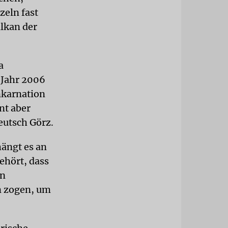
zeln fast
alkan der
a
 Jahr 2006
nkarnation
nt aber
Deutsch Görz.
hängt es an
ehört, dass
en
n zogen, um