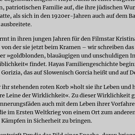
, patriotischen Familie auf, die ihre jüdischen Wur
atte, als sich in den 1920er-Jahren auch auf dem B
ausbreitete.
mt in ihren jungen Jahren für den Filmstar Kristin
von der sie jetzt beim Kramen – wir schreiben das
der »goldblonden, blauäugigen und unschuldigen I
iblichkeit« findet. Hayas Familiengeschichte begin
n Gorizia, das auf Slowenisch Gorcia heißt und auf 
 ihr stehenden roten Korb »holt sie ihr Leben und 
e Leine der Wirklichkeit«. Zu dieser Wirklichkeit g
rinnerungsfäden auch mit dem Leben ihrer Vorfahr
die im Ersten Weltkrieg von einem Ort zum andere
n Kämpfen in Sicherheit zu bringen.