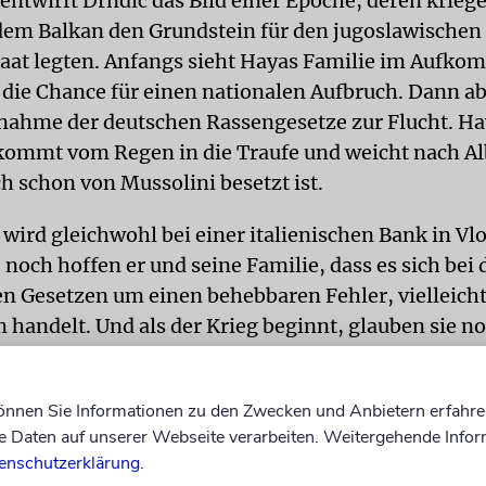
entwirft Drndic das Bild einer Epoche, deren krieg
dem Balkan den Grundstein für den jugoslawischen
taat legten. Anfangs sieht Hayas Familie im Aufk
die Chance für einen nationalen Aufbruch. Dann a
rnahme der deutschen Rassengesetze zur Flucht. Hay
ommt vom Regen in die Traufe und weicht nach Al
h schon von Mussolini besetzt ist.
wird gleichwohl bei einer italienischen Bank in Vl
 noch hoffen er und seine Familie, dass es sich bei
en Gesetzen um einen behebbaren Fehler, vielleich
m handelt. Und als der Krieg beginnt, glauben sie n
 die Sache gut ausgeht. Am Ende werden sie von al
davongejagt – nicht als verfolgte Juden, sondern al
können Sie Informationen zu den Zwecken und Anbietern erfahre
ten der italienischen Besatzungsmacht. Am Schlus
Daten auf unserer Webseite verarbeiten. Weitergehende Infor
in Gorizia.
enschutzerklärung
.