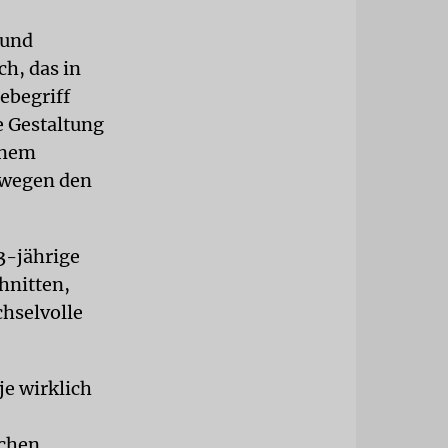
 und
ch, das in
ebegriff
e Gestaltung
inem
swegen den
83-jährige
hnitten,
hselvolle
je wirklich
chen,