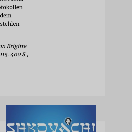
otokollen
t dem
stehlen
n Brigitte
15. 400 S.,