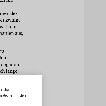
erische
ommen des
ber zwingt
a flieht
banien aus,
ora
 den
t sogar um
och lange
banischen
s
n, die
s landen sie
mationen finden