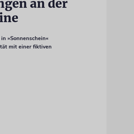
ngen an der
ine
 in »Sonnenschein«
ät mit einer fiktiven