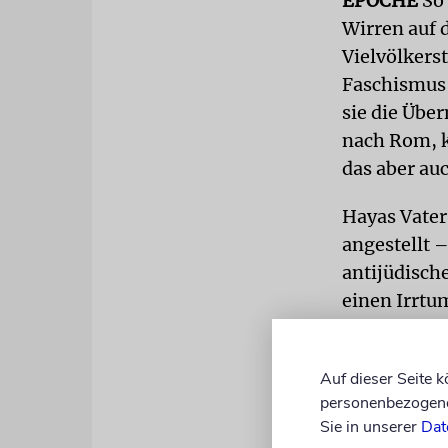
EPOCHE
So 
Wirren auf 
Vielvölkers
Faschismus 
sie die Übe
nach Rom, k
das aber auc
Hayas Vater 
angestellt –
antijüdisch
einen Irrtu
daran, dass
Partisanen 
Auf dieser Seite 
Repräsentan
personenbezogene 
alle wieder 
Sie in unserer
Dat