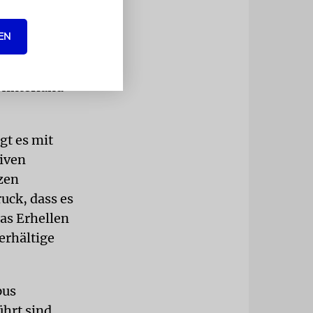
on ihm
EN
racht. Der
uf. Er war
 Hinterland
gt es mit
tiven
zen
uck, dass es
as Erhellen
erhältige
pus
hrt sind.