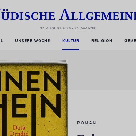
07. AUGUST 2026
– 24. AW 5786
EL
UNSERE WOCHE
KULTUR
RELIGION
GEME
ROMAN