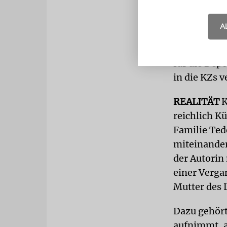
Dort lernt 
schwanger. 
A
weggenomme
Name Kurt F
für die Dep
in die KZs v
REALITÄT
K
reichlich Kü
Familie Ted
miteinander
der Autorin
einer Verga
Mutter des 
Dazu gehört
aufnimmt, a