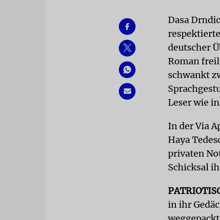
Dasa Drndic,
respektiert
deutscher Ü
Roman freili
schwankt zw
Sprachgest
Leser wie i
In der Via A
Haya Tedesc
privaten No
Schicksal ih
PATRIOTIS
in ihr Gedäc
weggepackte