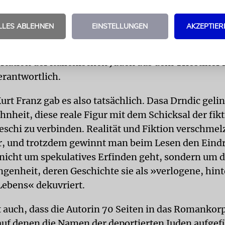
Haya den SS-Mann Kurt Franz kennen – und wird v
Das Kind, Antonio Tedeschi, wird ihr vom Vater
LLES ABLEHNEN
EINSTELLUNGEN
AKZEPTIER
n und in ein Lebensbornheim nach Österreich geb
ranz taucht später auf den Kriegsverbrecherlisten a
ortation der italienischen Juden aus dem Triestiner
erantwortlich.
urt Franz gab es also tatsächlich. Dasa Drndic gelin
hnheit, diese reale Figur mit dem Schicksal der fik
eschi zu verbinden. Realität und Fiktion verschmel
, und trotzdem gewinnt man beim Lesen den Eindr
 nicht um spekulatives Erfinden geht, sondern um d
ngenheit, deren Geschichte sie als »verlogene, hint
Lebens« dekuvriert.
 auch, dass die Autorin 70 Seiten in das Romankor
uf denen die Namen der deportierten Juden aufgefü