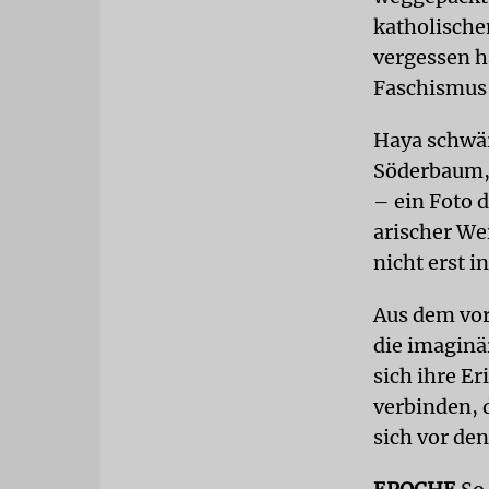
katholischen
vergessen h
Faschismus 
Haya schwär
Söderbaum, 
– ein Foto 
arischer We
nicht erst i
Aus dem vor
die imaginär
sich ihre E
verbinden, 
sich vor de