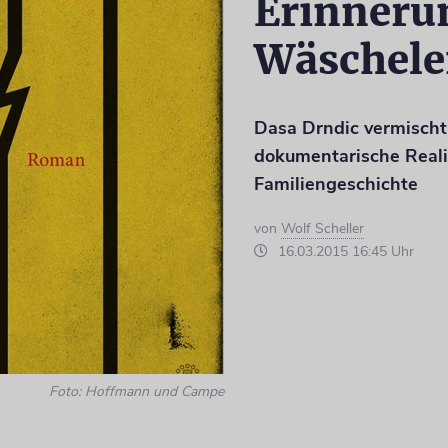
Erinneru
Wäschele
Dasa Drndic vermischt
dokumentarische Realit
Familiengeschichte
von
Wolf Scheller
16.03.2015 16:45 Uhr
Foto: Hoffmann und Campe