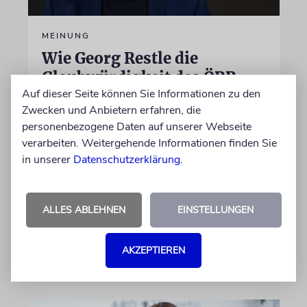
MEINUNG
Wie Georg Restle die
Glaubwürdigkeit des ÖRR
Auf dieser Seite können Sie Informationen zu den
untergräbt
Zwecken und Anbietern erfahren, die
Nach dem X-Post des Journalisten hat sich
personenbezogene Daten auf unserer Webseite
Felix Schotland, Vorstand der Synagogen-
verarbeiten. Weitergehende Informationen finden Sie
Gemeinde Köln, an WDR-
in unserer
Datenschutzerklärung
.
Programmdirektorin Andrea Schafarczyk
gewandt. Wir dokumentieren das Schreiben
im Wortlaut
ALLES ABLEHNEN
EINSTELLUNGEN
von Felix Schotland
AKZEPTIEREN
07.08.2026