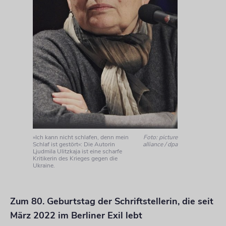
»Ich kann nicht schlafen, denn mein
Foto: picture
Schlaf ist gestört«: Die Autorin
alliance / dpa
Ljudmila Ulitzkaja ist eine scharfe
Kritikerin des Krieges gegen die
Ukraine.
Zum 80. Geburtstag der Schriftstellerin, die seit
März 2022 im Berliner Exil lebt