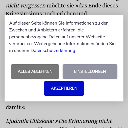
nicht vergessen
möchte sie »das Ende dieses
Kriegsirrsinns noch erleben und
zurückkehren nach Moskau, in meine
Auf dieser Seite können Sie Informationen zu den
Wohnung, in die gewohnte und geliebte Welt,
Zwecken und Anbietern erfahren, die
personenbezogene Daten auf unserer Webseite
in der ich mich ›am rechten Ort‹ fühle«.
verarbeiten. Weitergehende Informationen finden Sie
in unserer
Datenschutzerklärung
.
Kein Wort darüber, ob dieser fragile Hort der
Geborgenheit noch auf sie wartet. Inzwischen
sitzt sie mit ihrem Computer »wie immer in
ALLES ABLEHNEN
EINSTELLUNGEN
der Wohnküche«. Ruhe findet sie dort nicht:
»Ich kann nicht schlafen, denn mein Schlaf ist
AKZEPTIEREN
gestört – der Tag beginnt mit den
Nachrichten im Internet und endet am Abend
damit.«
Ljudmila Ulitzkaja: »Die Erinnerung nicht