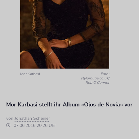
Mor Karbasi
Foto:
stylorouge.co.uk/
Rob O’Connor
Mor Karbasi stellt ihr Album »Ojos de Novia« vor
von
Jonathan Scheiner
07.06.2016 20:26 Uhr