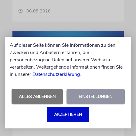
06.08.2026
Auf dieser Seite können Sie Informationen zu den
Zwecken und Anbietern erfahren, die
personenbezogene Daten auf unserer Webseite
verarbeiten. Weitergehende Informationen finden Sie
in unserer
Datenschutzerklärung
.
KULTURKOLUMNE
ALLES ABLEHNEN
EINSTELLUNGEN
Es gibt keine blöden Fragen
AKZEPTIEREN
Die schmerzhafte Erinnerung an eine
Gerechte