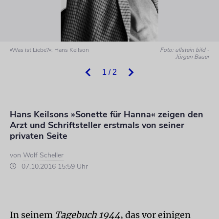
»Was ist Liebe?«: Hans Keilson
Foto: ullstein bild -
Jürgen Bauer
1 / 2
Hans Keilsons »Sonette für Hanna« zeigen den
Arzt und Schriftsteller erstmals von seiner
privaten Seite
von
Wolf Scheller
07.10.2016 15:59 Uhr
In seinem
Tagebuch 1944
, das vor einigen