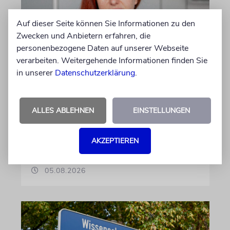
Auf dieser Seite können Sie Informationen zu den
Zwecken und Anbietern erfahren, die
personenbezogene Daten auf unserer Webseite
verarbeiten. Weitergehende Informationen finden Sie
MEINUNG
in unserer
Datenschutzerklärung
.
Danke, Boy George!
Wie die 80er-Jahre-Ikone gegen alle
ALLES ABLEHNEN
EINSTELLUNGEN
Widerstände für Israel eintritt, verdient
unseren Dank
AKZEPTIEREN
von Sophie Albers Ben Chamo
05.08.2026