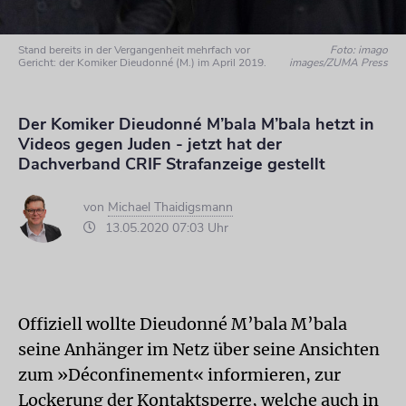
Stand bereits in der Vergangenheit mehrfach vor
Foto: imago
Gericht: der Komiker Dieudonné (M.) im April 2019.
images/ZUMA Press
Der Komiker Dieudonné M’bala M’bala hetzt in
Videos gegen Juden - jetzt hat der
Dachverband CRIF Strafanzeige gestellt
von
Michael Thaidigsmann
13.05.2020 07:03 Uhr
Offiziell wollte Dieudonné M’bala M’bala
seine Anhänger im Netz über seine Ansichten
zum »Déconfinement« informieren, zur
Lockerung der Kontaktsperre, welche auch in