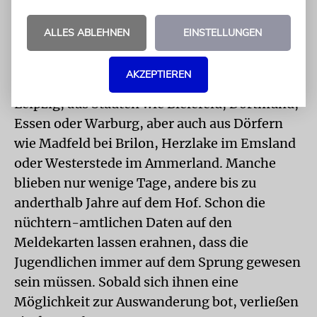
nichts entgangen ist.
ALLES ABLEHNEN
EINSTELLUNGEN
Insgesamt entziffere ich die Einträge zu 104
»pioneers«: 32 Mädchen und 72 Jungen. Sie
AKZEPTIEREN
kamen aus Metropolen wie Berlin oder
Leipzig, aus Städten wie Bielefeld, Dortmund,
Essen oder Warburg, aber auch aus Dörfern
wie Madfeld bei Brilon, Herzlake im Emsland
oder Westerstede im Ammerland. Manche
blieben nur wenige Tage, andere bis zu
anderthalb Jahre auf dem Hof. Schon die
nüchtern-amtlichen Daten auf den
Meldekarten lassen erahnen, dass die
Jugendlichen immer auf dem Sprung gewesen
sein müssen. Sobald sich ihnen eine
Möglichkeit zur Auswanderung bot, verließen