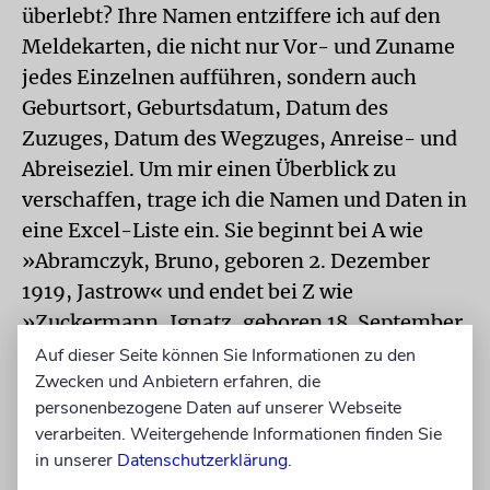
überlebt? Ihre Namen entziffere ich auf den
Meldekarten, die nicht nur Vor- und Zuname
jedes Einzelnen aufführen, sondern auch
Geburtsort, Geburtsdatum, Datum des
Zuzuges, Datum des Wegzuges, Anreise- und
Abreiseziel. Um mir einen Überblick zu
verschaffen, trage ich die Namen und Daten in
eine Excel-Liste ein. Sie beginnt bei A wie
»Abramczyk, Bruno, geboren 2. Dezember
1919, Jastrow« und endet bei Z wie
»Zuckermann, Ignatz, geboren 18. September
1914, Krakau«. Ob sämtliche jugendliche
Auf dieser Seite können Sie Informationen zu den
Zwecken und Anbietern erfahren, die
Bewohner des Hofes tatsächlich amtlich
personenbezogene Daten auf unserer Webseite
erfasst worden sind, kann ich nicht sagen.
verarbeiten. Weitergehende Informationen finden Sie
Aber es deutet vieles darauf hin, dass dem
in unserer
Datenschutzerklärung
.
totalen NS-Staat zumindest an dieser Stelle