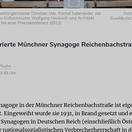
rbürgermeister Christian Ude, Rachel Salamander, der
Foto:
he Kultusminister Wolfgang Heubisch und Architekt
Sueddeutsc
r bei einer Pressekonferenz (2013)
urierte Münchner Synagoge Reichenbachstraß
ffsohn
9:49 Uhr
nagoge in der Münchner Reichenbachstraße ist eige
t. Eingeweiht wurde sie 1931, in Brand gesetzt und
le Synagogen in Deutschen Reich (einschließlich Öst
 nationalsozialistischen Verbrecherherrschaft in d