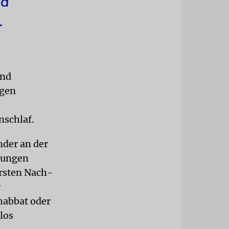
nd
.
und
igen
nschlaf.
nder an der
erungen
ersten Nach-
r
chabbat oder
los