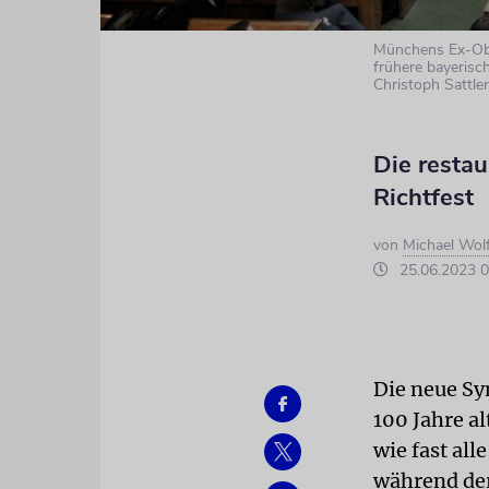
Münchens Ex-Obe
frühere bayerisc
Christoph Sattle
Die resta
Richtfest
von
Michael Wol
25.06.2023 0
Die neue Sy
100 Jahre al
wie fast al
während der