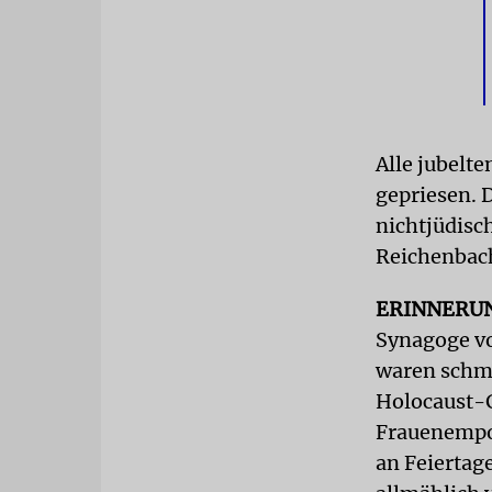
Alle jubelt
gepriesen. 
nichtjüdis
Reichenbach
ERINNERU
Synagoge vo
waren schme
Holocaust-G
Frauenempor
an Feiertag