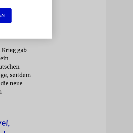
ltneue,
sorium zur
EN
itäten
d Krieg gab
kein
eutschen
oge, seitdem
 die neue
m
el,