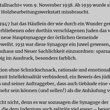
tallnacht« vom 9. November 1938. Ab 1939 wurde si
 Holzbearbeitungswerkstatt missbraucht.
1947 hat das Häuflein der wie durch ein Wunder ger
bliebenen oder dorthin verschlagenen Juden das 
 neue Hauptsynagoge der örtlichen Gemeinde
weiht. 1931 war diese Synagoge ein Juwel gewesen, 
uhaus und Neuer Sachlichkeit einzuordnen: spars
pig im Ausdruck, besonders farblich.
gion ohne Schnickschnack, rationale und emotiona
 mit Intellektualität verbindend; ein Beweis des jü
 und seiner Auftraggeber, dass auch Gebäude eine
ehr sein können (und sollen!) als die Anhäufung v
cht nicht, denn es war sozusagen die Synagoge der
 die dem Judentum auch religiös viel enger – beso