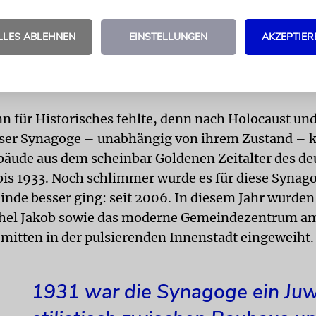
s provisorische Bundeshauptstadt schien sich die a
instandgesetzte Reichenbach-Synagoge vom Provi
LLES ABLEHNEN
EINSTELLUNGEN
AKZEPTIER
u wandeln. Es war, wie es war. Die Gemeinde hatte
ch andere als synagogale oder gar ästhetische Prior
nn für Historisches fehlte, denn nach Holocaust un
eser Synagoge – unabhängig von ihrem Zustand – 
bäude aus dem scheinbar Goldenen Zeitalter des d
is 1933. Noch schlimmer wurde es für diese Synag
inde besser ging: seit 2006. In diesem Jahr wurden
hel Jakob sowie das moderne Gemeindezentrum a
 mitten in der pulsierenden Innenstadt eingeweiht.
1931 war die Synagoge ein Juw