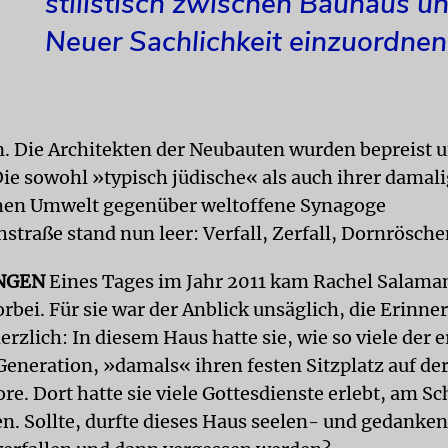
stilistisch zwischen Bauhaus u
Neuer Sachlichkeit einzuordnen
en. Die Architekten der Neubauten wurden bepreist 
Die sowohl »typisch jüdische« als auch ihrer damal
chen Umwelt gegenüber weltoffene Synagoge
straße stand nun leer: Verfall, Zerfall, Dornrösche
NGEN
Eines Tages im Jahr 2011 kam Rachel Salama
rbei. Für sie war der Anblick unsäglich, die Erinn
rzlich: In diesem Haus hatte sie, wie so viele der 
eneration, »damals« ihren festen Sitzplatz auf de
e. Dort hatte sie viele Gottesdienste erlebt, am S
en. Sollte, durfte dieses Haus seelen- und gedanken