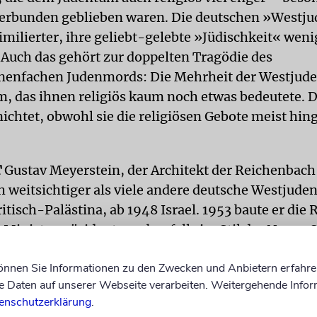
verbunden geblieben waren. Die deutschen »Westj
imilierter, ihre geliebt-gelebte »Jüdischkeit« weni
 Auch das gehört zur doppelten Tragödie des
nenfachen Judenmords: Die Mehrheit der Westjuden
m, das ihnen religiös kaum noch etwas bedeutete. 
ichtet, obwohl sie die religiösen Gebote meist hin
T
Gustav Meyerstein, der Architekt der Reichenbac
h weitsichtiger als viele andere deutsche Westjuden
itisch-Palästina, ab 1948 Israel. 1953 baute er die
 Ministerpräsidenten, ebenfalls im Stil der Neuen S
e Schnickschnack oder Schickimicki, bescheiden u
können Sie Informationen zu den Zwecken und Anbietern erfahre
d der damaligen Wirklichkeit des neuen jüdischen 
Daten auf unserer Webseite verarbeiten. Weitergehende Infor
nd.
enschutzerklärung
.