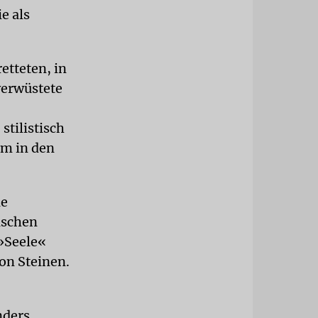
e als
etteten, in
verwüstete
stilistisch
am in den
le
dischen
 »Seele«
on Steinen.
nders