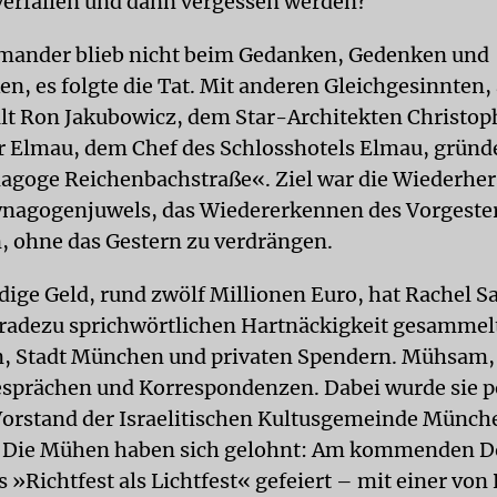
verfallen und dann vergessen werden?
mander blieb nicht beim Gedanken, Gedenken und
n, es folgte die Tat. Mit anderen Gleichgesinnten, 
t Ron Jakubowicz, dem Star-Architekten Christoph
 Elmau, dem Chef des Schlosshotels Elmau, gründe
agoge Reichenbachstraße«. Ziel war die Wiederher
ynagogenjuwels, das Wiedererkennen des Vorgeste
 ohne das Gestern zu verdrängen.
ige Geld, rund zwölf Millionen Euro, hat Rachel 
eradezu sprichwörtlichen Hartnäckigkeit gesammel
, Stadt München und privaten Spendern. Mühsam, 
sprächen und Korrespondenzen. Dabei wurde sie po
Vorstand der Israelitischen Kultusgemeinde Münch
t. Die Mühen haben sich gelohnt: Am kommenden 
 »Richtfest als Lichtfest« gefeiert – mit einer von