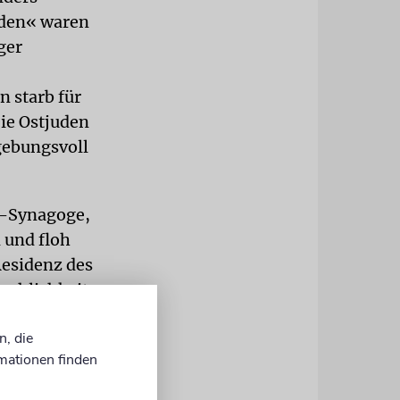
uden« waren
ger
 starb für
Die Ostjuden
gebungsvoll
h-Synagoge,
 und floh
 Residenz des
achlichkeit:
nd ganz dem
n, die
Staates
mationen finden