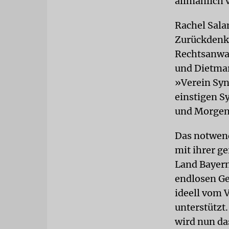
allmählich 
Rachel Sala
Zurückdenke
Rechtsanwal
und Dietmar
»Verein Syn
einstigen S
und Morgen,
Das notwend
mit ihrer g
Land Bayern
endlosen Ge
ideell vom 
unterstütz
wird nun das