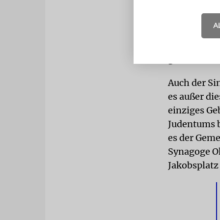
Wie Bonn al
notdürftig 
A
Konstante z
offensichtli
gesetzt.
Auch der Si
es außer di
einziges Ge
Judentums b
es der Geme
Synagoge O
Jakobsplatz