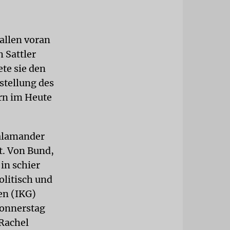
allen voran
 Sattler
te sie den
stellung des
rn im Heute
Salamander
t. Von Bund,
in schier
litisch und
en (IKG)
Donnerstag
 Rachel