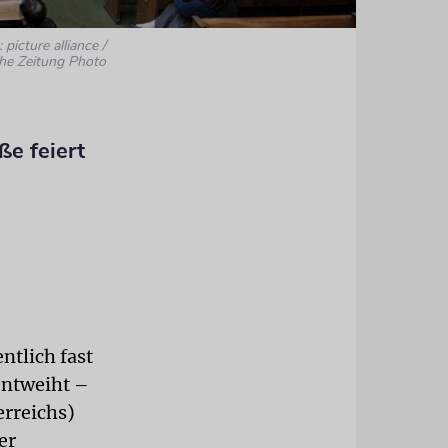
 picture alliance /
he Zeitung Photo
e feiert
ntlich fast
 entweiht –
erreichs)
er