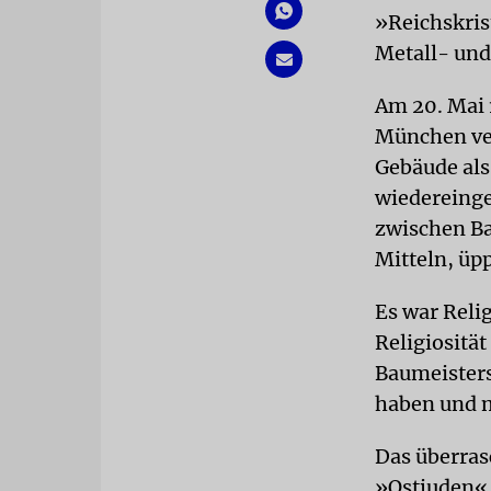
»Reichskris
Metall- und
Am 20. Mai 
München ver
Gebäude als
wiedereinge
zwischen Ba
Mitteln, üp
Es war Reli
Religiosität
Baumeisters
haben und m
Das überras
»Ostjuden«,