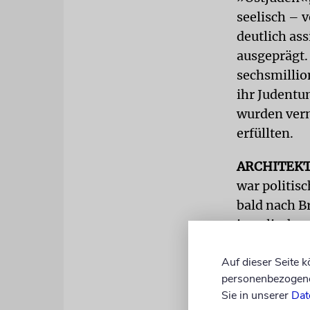
seelisch – 
deutlich ass
ausgeprägt.
sechsmillio
ihr Judentu
wurden vern
erfüllten.
ARCHITEK
war politisc
bald nach Br
israelischen
Politik ohn
Auf dieser Seite 
Anspruch un
personenbezogene 
entspreche
Sie in unserer
Dat