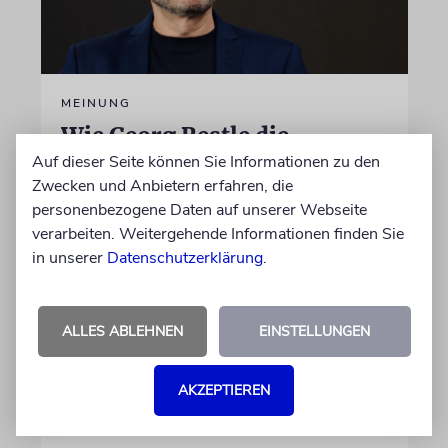
MEINUNG
Wie Georg Restle die
Glaubwürdigkeit des ÖRR
Auf dieser Seite können Sie Informationen zu den
Zwecken und Anbietern erfahren, die
untergräbt
personenbezogene Daten auf unserer Webseite
Nach dem X-Post des Journalisten hat sich
verarbeiten. Weitergehende Informationen finden Sie
Felix Schotland, Vorstand der Synagogen-
in unserer
Datenschutzerklärung
.
Gemeinde Köln, an WDR-
Programmdirektorin Andrea Schafarczyk
gewandt. Wir dokumentieren das Schreiben
ALLES ABLEHNEN
EINSTELLUNGEN
im Wortlaut
AKZEPTIEREN
von Felix Schotland
07.08.2026