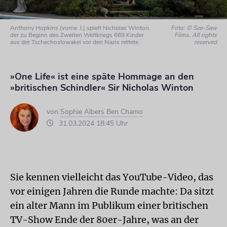
Anthony Hopkins (vorne .l.) spielt Nicholas Winton,
Foto: © See-Saw
der zu Beginn des Zweiten Weltkriegs 669 Kinder
Films. All rights
aus der Tschechoslowakei vor den Nazis rettete.
reserved
»One Life« ist eine späte Hommage an den
»britischen Schindler« Sir Nicholas Winton
von
Sophie Albers Ben Chamo
31.03.2024 18:45 Uhr
Sie kennen vielleicht das YouTube-Video, das
vor einigen Jahren die Runde machte: Da sitzt
ein alter Mann im Publikum einer britischen
TV-Show Ende der 80er-Jahre, was an der