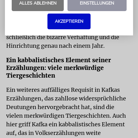
Freisprüche nur laut alten Legenden gab und
ALLES ABLEHNEN
EINSTELLUNGEN
ansonsten nur vorläufige Freisprechungen,
dass es deshalb nötig ist, das Bekenntnis
AKZEPTIEREN
abzulegen, um entschlüpfen zu können, und
schließlich die bizarre Verhaftung und die
Hinrichtung genau nach einem Jahr.
Ein kabbalistisches Element seiner
Erzählungen: viele merkwürdige
Tiergeschichten
Ein weiteres auffälliges Requisit in Kafkas
Erzählungen, das zahllose widersprüchliche
Deutungen hervorgebracht hat, sind die
vielen merkwürdigen Tiergeschichten. Auch
hier griff Kafka ein kabbalistisches Element
auf, das in Volkserzählungen weite