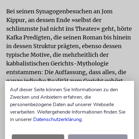
Bei seinen Synagogenbesuchen an Jom
Kippur, an dessen Ende »selbst der
schlimmste Jud nicht ins Theater« geht, hörte
Kafka Predigten, die seinen Roman bis hinein
in dessen Struktur prägten, ebenso dessen
typische Motive, die mehrheitlich der
kabbalistischen Gerichts-Mythologie
entstammen: Die Auffassung, dass alles, die
ganze irdische Realität zum Gericht gehört,
der Schmutz der Gerichtsstuben auf den
Auf dieser Seite können Sie Informationen zu den
Zwecken und Anbietern erfahren, die
Dachböden, die sexuellen Verführungen, die
personenbezogene Daten auf unserer Webseite
zwielichtigen Frauen und Advokaten, ebenso,
verarbeiten. Weitergehende Informationen finden Sie
dass das gesamte menschliche Leben ein
in unserer
Datenschutzerklärung
.
fortwährender Prozess ist, dass man das
Gesetz und die Klageschrift nicht kennt, es