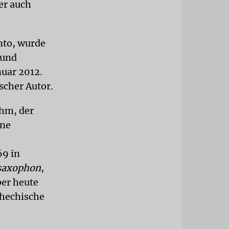
er auch
nto, wurde
 und
nuar 2012.
scher Autor.
ihm, der
ane
69 in
saxophon
,
ber heute
chechische