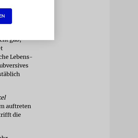
inen großen
ermordet
EN
cht gab,
et
sche Lebens-
subversives
stäblich
el
m auftreten
trifft die