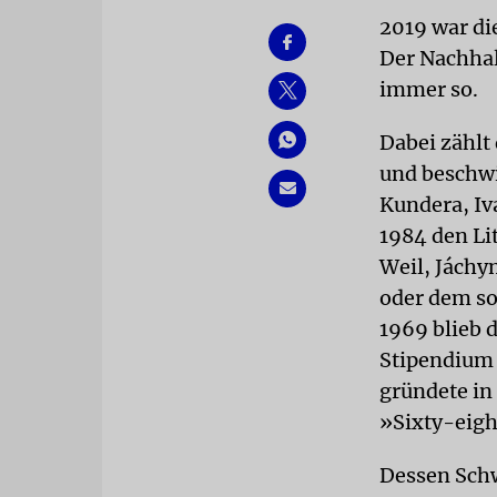
2019 war di
Der Nachhall
immer so.
Dabei zählt
und beschwi
Kundera, Iva
1984 den Li
Weil, Jáchy
oder dem so
1969 blieb 
Stipendium 
gründete in
»Sixty-eigh
Dessen Schw