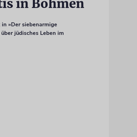
tis in Böhmen
t in »Der siebenarmige
 über jüdisches Leben im