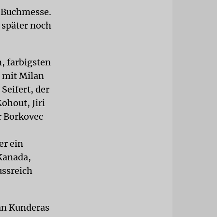
r Buchmesse.
e später noch
, farbigsten
 mit Milan
Seifert, der
ohout, Jiri
r Borkovec
er ein
 Kanada,
ussreich
an Kunderas