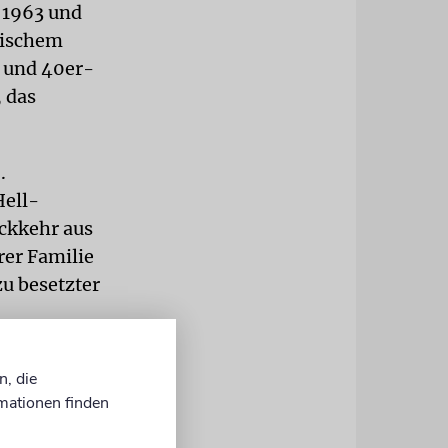
 1963 und
üdischem
- und 40er-
, das
.
Hell-
ückkehr aus
rer Familie
zu besetzter
n, die
otenen
mationen finden
Leben zu
e der