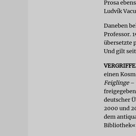
Prosa ebens
Ludvík Vacu
Daneben bek
Professor. 
übersetzte p
Und gilt sei
VERGRIFF
einen Kosmo
Feiglinge
– 
freigegeben
deutscher Ü
2000 und 20
dem antiqua
Bibliothek«,