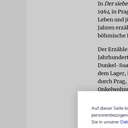
In
Der sieb
1964 in Pra
Leben und j
Jahren erzäh
böhmische K
Der Erzähle
Jahrhundert
Dunkel-Suad
dem Lager, 
durch Prag,
Onkelwohn
Zugleich wi
Auf dieser Seite 
Jugendliche
personenbezogene 
Geschichten
Sie in unserer
Dat
erhalten, n