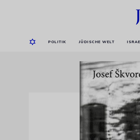
POLITIK
JÜDISCHE WELT
ISRA