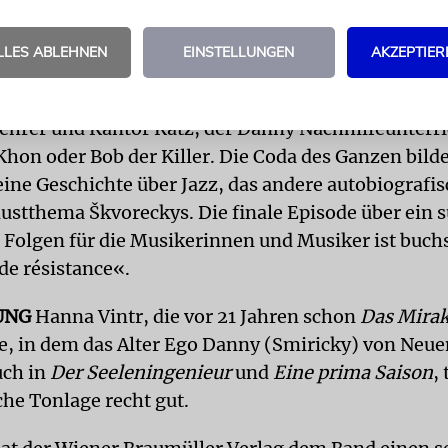
iziner Dr. Strass, der in einer Villa residierte, e
fierte – und 1939 von den Nazis verschleppt und 
LLES ABLEHNEN
EINSTELLUNGEN
AKZEPTIER
Lehrer und Kantor Katz, der Danny Nachhilfeunterri
Khon oder Bob der Killer. Die Coda des Ganzen bild
 eine Geschichte über Jazz, das andere autobiografi
ustthema Škvoreckys. Die finale Episode über ein 
 Folgen für die Musikerinnen und Musiker ist buch
de résistance«.
UNG
Hanna Vintr, die vor 21 Jahren schon
Das Mirak
e, in dem das Alter Ego Danny (Smiricky) von Neue
uch in
Der Seeleningenieur
und
Eine prima Saison
, 
he Tonlage recht gut.