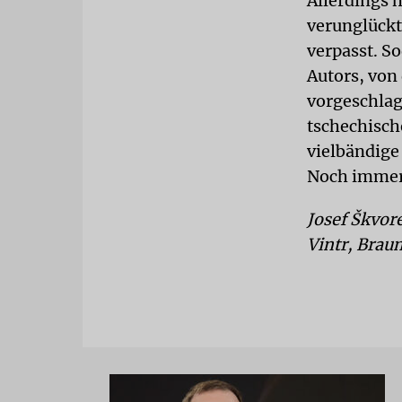
Allerdings 
verunglückt
verpasst. S
Autors, von 
vorgeschlag
tschechisch
vielbändige
Noch immer
Josef Škvor
Vintr, Braum