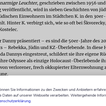
enarmige Leuchter
, geschrieben zwischen 1956 und
g veröffentlicht, wird in sieben Geschichten von j
üdischen Einwohnern im Städtchen K. in den 30er
lt. Hinter K. verbirgt sich, wie so oft bei Škvorecky
ostelec.
r Danny präsentiert – es sind die 50er-Jahre des 20
s – Rebekka, Jüdin und KZ-Überlebende. In diese 
a Dannys eingestreut, schildert sie ihre eigene R
ihre Odyssee als einzige Holocaust-Überlebende ih
 von verlorener, frech okkupierter Elternwohnung 
ung.
rd angedeutet, dass Danny seine aus Kinder- und
können Sie Informationen zu den Zwecken und Anbietern erfahre
n-Perspektive mit juvenilem Weltstaunen dargeb
Daten auf unserer Webseite verarbeiten. Weitergehende Infor
 nicht erzählt, um Rebekka à la Scheherazade am 
enschutzerklärung
.
ein: Sie ist nicht mehr am Leben. Genauso wenig wi