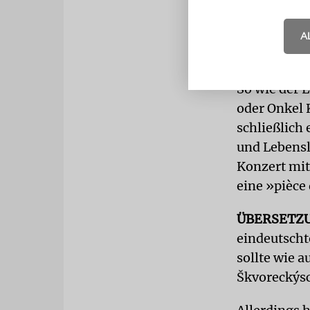
Allgemeinmed
Wagen chauf
A
wurde.
So wie der 
oder Onkel 
schließlich
und Lebensl
Konzert mit
eine »pièce 
ÜBERSETZ
eindeutscht
sollte wie a
Škvoreckýsc