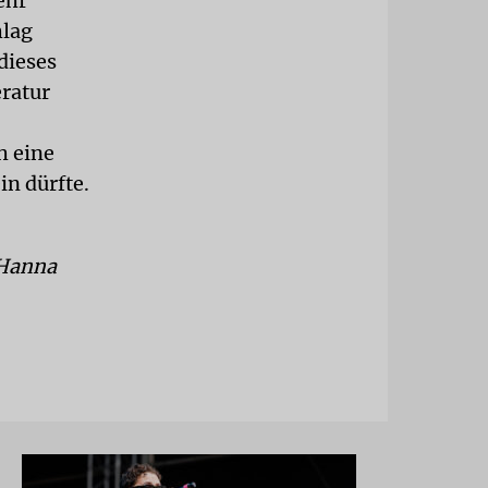
ehr
hlag
dieses
eratur
h eine
in dürfte.
 Hanna