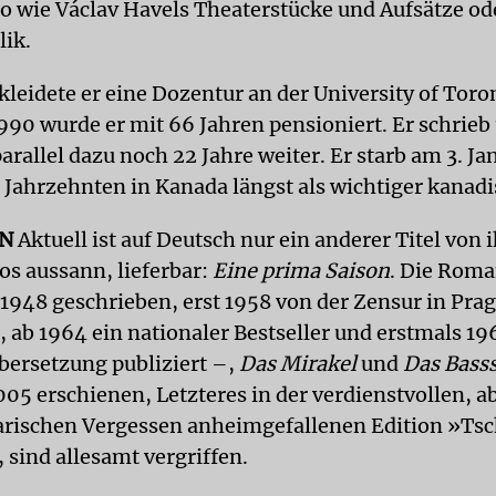
o wie Václav Havels Theaterstücke und Aufsätze od
lik.
leidete er eine Dozentur an der University of Toro
1990 wurde er mit 66 Jahren pensioniert. Er schrieb
arallel dazu noch 22 Jahre weiter. Er starb am 3. Ja
t Jahrzehnten in Kanada längst als wichtiger kanadi
EN
Aktuell ist auf Deutsch nur ein anderer Titel von 
s aussann, lieferbar:
Eine prima Saison
. Die Rom
1948 geschrieben, erst 1958 von der Zensur in Prag
, ab 1964 ein nationaler Bestseller und erstmals 19
bersetzung publiziert –,
Das Mirakel
und
Das Bass
05 erschienen, Letzteres in der verdienstvollen, a
rischen Vergessen anheimgefallenen Edition »Ts
 sind allesamt vergriffen.