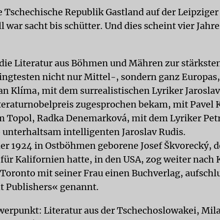
e Tschechische Republik Gastland auf der Leipzige
 war sacht bis schütter. Und dies scheint vier Jahr
 die Literatur aus Böhmen und Mähren zur stärksten
ngtesten nicht nur Mittel-, sondern ganz Europas,
n Klíma, mit dem surrealistischen Lyriker Jaroslav 
teraturnobelpreis zugesprochen bekam, mit Pavel K
m Topol, Radka Denemarková, mit dem Lyriker Pet
 unterhaltsam intelligenten Jaroslav Rudis.
der 1924 in Ostböhmen geborene Josef Škvorecký, d
für Kalifornien hatte, in den USA, zog weiter nach
 Toronto mit seiner Frau einen Buchverlag, aufschl
t Publishers« genannt.
erpunkt: Literatur aus der Tschechoslowakei, Mil