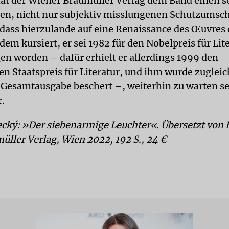
hat der Wiener Braumüller Verlag dem Band einen s
en, nicht nur subjektiv misslungenen Schutzumsc
odass hierzulande auf eine Renaissance des Œuvres 
dem kursiert, er sei 1982 für den Nobelpreis für Lit
en worden – dafür erhielt er allerdings 1999 den
en Staatspreis für Literatur, und ihm wurde zugleic
 Gesamtausgabe beschert –, weiterhin zu warten se
.
ecký: »Der siebenarmige Leuchter«. Übersetzt von
üller Verlag, Wien 2022, 192 S., 24 €