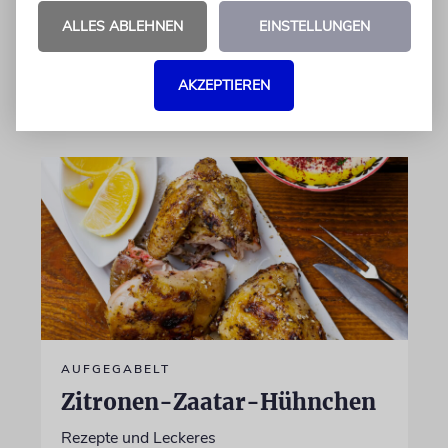
Star seinen Auftritt abbrach
ALLES ABLEHNEN
EINSTELLUNGEN
von Imanuel Marcus
AKZEPTIEREN
10.08.2026
AUFGEGABELT
Zitronen-Zaatar-Hühnchen
Rezepte und Leckeres