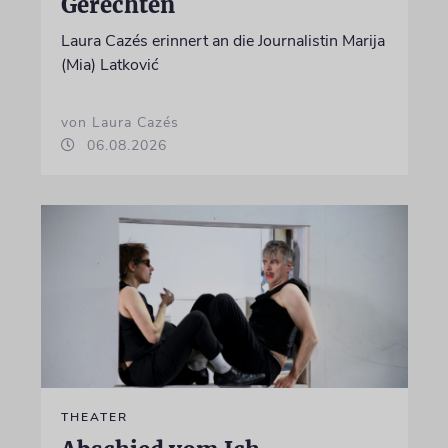
Gerechten
Laura Cazés erinnert an die Journalistin Marija
(Mia) Latković
von Laura Cazés
06.08.2026
THEATER