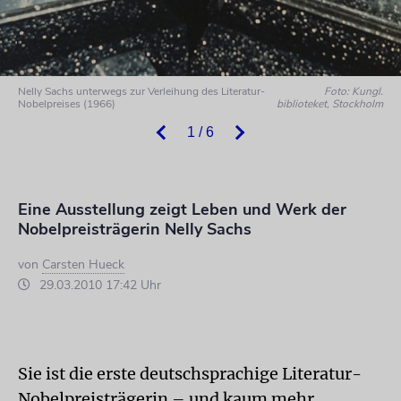
Nelly Sachs unterwegs zur Verleihung des Literatur-
Foto: Kungl.
Nobelpreises (1966)
biblioteket, Stockholm
1 / 6
Eine Ausstellung zeigt Leben und Werk der
Nobelpreisträgerin Nelly Sachs
von
Carsten Hueck
29.03.2010 17:42 Uhr
Sie ist die erste deutschsprachige Literatur-
Nobelpreisträgerin – und kaum mehr