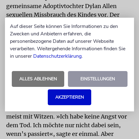
gemeinsame Adoptivtochter Dylan Allen
sexuellen Missbrauch des Kindes vor. Der
Regisseur hat die Missbrauchsvorwürfe
Auf dieser Seite können Sie Informationen zu den
immer bestritten, ein Gericht gab ihm schon
Zwecken und Anbietern erfahren, die
vor Jahrzehnten weitgehend recht.
personenbezogene Daten auf unserer Webseite
verarbeiten. Weitergehende Informationen finden Sie
Adoptivtochter Dylan hat immer
in unserer
Datenschutzerklärung
.
dagegengehalten. Die Fronten sind bis heute
verhärtet – worunter Allen leidet. »Dass ich
Dylan nicht aufwachsen sehen durfte, gehört
ALLES ABLEHNEN
EINSTELLUNGEN
zu den traurigsten Dingen meines Lebens.«
AKZEPTIEREN
So ernsthaft aber zeigt sich Allen selten.
Selbst auf Fragen nach dem Tod antwortet er
meist mit Witzen. »Ich habe keine Angst vor
dem Tod. Ich möchte nur nicht dabei sein,
wenn’s passiert«, sagte er einmal. Aber