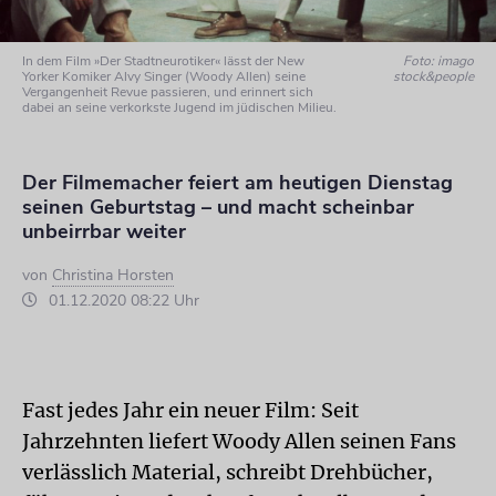
In dem Film »Der Stadtneurotiker« lässt der New
Foto: imago
Yorker Komiker Alvy Singer (Woody Allen) seine
stock&people
Vergangenheit Revue passieren, und erinnert sich
dabei an seine verkorkste Jugend im jüdischen Milieu.
Der Filmemacher feiert am heutigen Dienstag
seinen Geburtstag – und macht scheinbar
unbeirrbar weiter
von
Christina Horsten
01.12.2020 08:22 Uhr
Fast jedes Jahr ein neuer Film: Seit
Jahrzehnten liefert Woody Allen seinen Fans
verlässlich Material, schreibt Drehbücher,