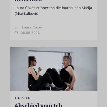
Laura Cazés erinnert an die Journalistin Marija
(Mia) Latković
von Laura Cazés
06.08.2026
THEATER
Abschied vom Ich