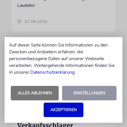
Laudator
07.08.2026
Auf dieser Seite können Sie Informationen zu den
Zwecken und Anbietern erfahren, die
personenbezogene Daten auf unserer Webseite
verarbeiten. Weitergehende Informationen finden Sie
in unserer
Datenschutzerklärung
.
ALLES ABLEHNEN
EINSTELLUNGEN
HIPHOP
Rapper Pashanim: »Free
AKZEPTIEREN
Palestine« als
Verkaufsschlager