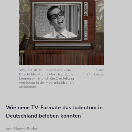
Weg mit all der Folklore und dem
Foto:
Kitsch! Mit »Köln’s Next Toprabbi«
Thinkstock
können wir endlich die Darstellung
von Juden in der Medienlandschaft
umkrempeln.
Wie neue TV-Formate das Judentum in
Deutschland beleben könnten
von
Naomi Bader