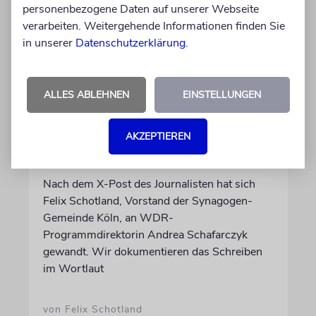
personenbezogene Daten auf unserer Webseite
verarbeiten. Weitergehende Informationen finden Sie
in unserer
Datenschutzerklärung
.
ALLES ABLEHNEN
EINSTELLUNGEN
MEINUNG
Wie Georg Restle die
Glaubwürdigkeit des ÖRR
AKZEPTIEREN
untergräbt
Nach dem X-Post des Journalisten hat sich
Felix Schotland, Vorstand der Synagogen-
Gemeinde Köln, an WDR-
Programmdirektorin Andrea Schafarczyk
gewandt. Wir dokumentieren das Schreiben
im Wortlaut
von Felix Schotland