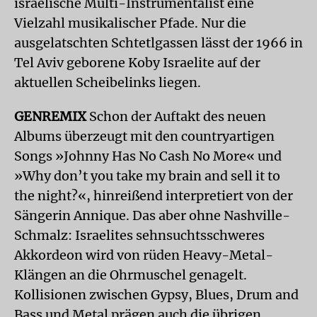
israelische Multi-Instrumentalist eine
Vielzahl musikalischer Pfade. Nur die
ausgelatschten Schtetlgassen lässt der 1966 in
Tel Aviv geborene Koby Israelite auf der
aktuellen Scheibelinks liegen.
GENREMIX
Schon der Auftakt des neuen
Albums überzeugt mit den countryartigen
Songs »Johnny Has No Cash No More« und
»Why don’t you take my brain and sell it to
the night?«, hinreißend interpretiert von der
Sängerin Annique. Das aber ohne Nashville-
Schmalz: Israelites sehnsuchtsschweres
Akkordeon wird von rüden Heavy-Metal-
Klängen an die Ohrmuschel genagelt.
Kollisionen zwischen Gypsy, Blues, Drum and
Bass und Metal prägen auch die übrigen