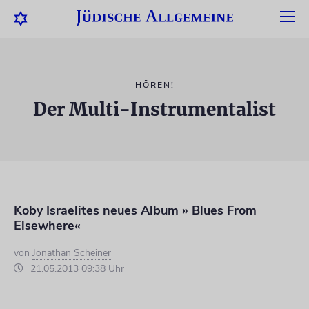
HÖREN!
Der Multi-Instrumentalist
Koby Israelites neues Album » Blues From
Elsewhere«
von
Jonathan Scheiner
21.05.2013 09:38 Uhr