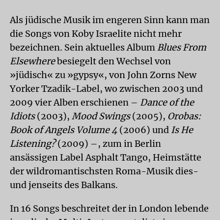
Als jüdische Musik im engeren Sinn kann man
die Songs von Koby Israelite nicht mehr
bezeichnen. Sein aktuelles Album
Blues From
Elsewhere
besiegelt den Wechsel von
»jüdisch« zu »gypsy«, von John Zorns New
Yorker Tzadik-Label, wo zwischen 2003 und
2009 vier Alben erschienen –
Dance of the
Idiots
(2003),
Mood Swings
(2005),
Orobas:
Book of Angels Volume 4
(2006) und
Is He
Listening?
(2009) –, zum in Berlin
ansässigen Label Asphalt Tango, Heimstätte
der wildromantischsten Roma-Musik dies-
und jenseits des Balkans.
In 16 Songs beschreitet der in London lebende