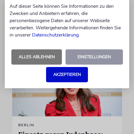
Programmdirektorin Andrea Schafarczyk
Auf dieser Seite können Sie Informationen zu den
gewandt. Wir dokumentieren das Schreiben
Zwecken und Anbietern erfahren, die
im Wortlaut
personenbezogene Daten auf unserer Webseite
verarbeiten. Weitergehende Informationen finden Sie
in unserer
Datenschutzerklärung
.
von Felix Schotland
07.08.2026
ALLES ABLEHNEN
EINSTELLUNGEN
AKZEPTIEREN
BERLIN