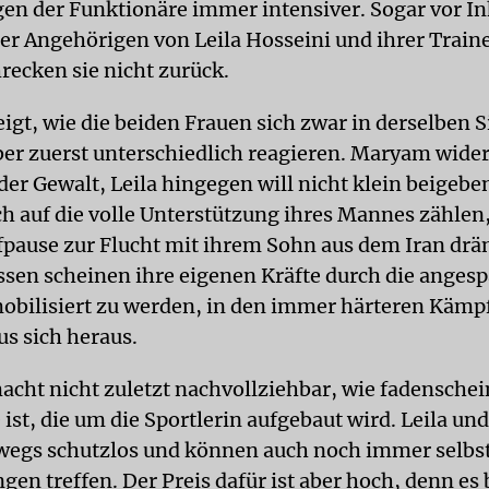
en der Funktionäre immer intensiver. Sogar vor In
der Angehörigen von Leila Hosseini und ihrer Train
ecken sie nicht zurück.
igt, wie die beiden Frauen sich zwar in derselben S
ber zuerst unterschiedlich reagieren. Maryam wider
der Gewalt, Leila hingegen will nicht klein beigebe
h auf die volle Unterstützung ihres Mannes zählen,
pause zur Flucht mit ihrem Sohn aus dem Iran drä
en scheinen ihre eigenen Kräfte durch die anges
obilisiert zu werden, in den immer härteren Kämpf
us sich heraus.
cht nicht zuletzt nachvollziehbar, wie fadenschei
 ist, die um die Sportlerin aufgebaut wird. Leila u
wegs schutzlos und können auch noch immer selb
en treffen. Der Preis dafür ist aber hoch, denn es 