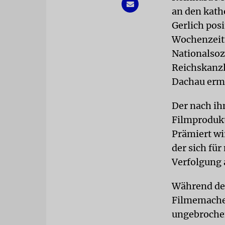
an den kath
Gerlich pos
Wochenzeit
Nationalsoz
Reichskanzl
Dachau erm
Der nach ih
Filmprodukt
Prämiert wi
der sich fü
Verfolgung 
Während der
Filmemacher
ungebrochen