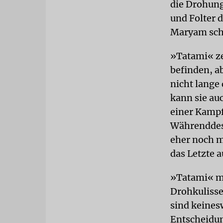
die Drohung
und Folter 
Maryam schr
»Tatami« ze
befinden, a
nicht lange 
kann sie auc
einer Kampf
Währenddess
eher noch m
das Letzte a
»Tatami« ma
Drohkulisse
sind keines
Entscheidung