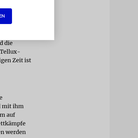
EN
 der Gewalt
nd - diese
d die
 Tellux-
gen Zeit ist
e
d mit ihm
em auf
ettkämpfe
hen werden