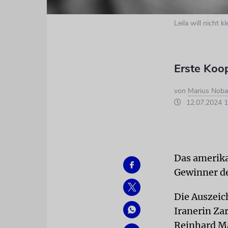
Leila will nicht k
Erste Koo
von
Marius Nob
12.07.2024 1
Das amerika
Gewinner de
Die Auszeic
Iranerin Za
Reinhard Ma