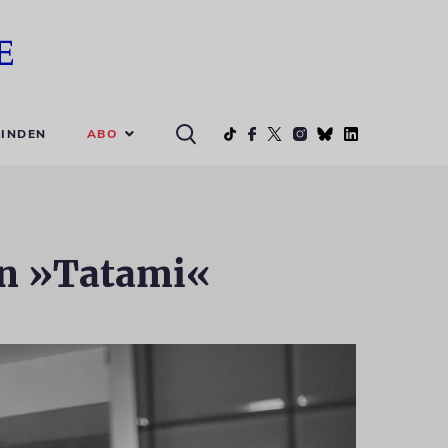
ABO
INDEN
an »Tatami«