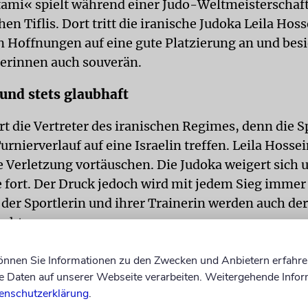
tami« spielt während einer Judo-Weltmeisterschaft
en Tiflis. Dort tritt die iranische Judoka Leila Hoss
n Hoffnungen auf eine gute Platzierung an und besi
erinnen auch souverän.
nd stets glaubhaft
rt die Vertreter des iranischen Regimes, denn die S
rnierverlauf auf eine Israelin treffen. Leila Hossein
e Verletzung vortäuschen. Die Judoka weigert sich u
 fort. Der Druck jedoch wird mit jedem Sieg immer
der Sportlerin und ihrer Trainerin werden auch de
roht.
s Fritz-Gerlich-Preises würdigte »Tatami« als bew
können Sie Informationen zu den Zwecken und Anbietern erfahre
haften und mitreißenden Film. Er greife zentrale G
Daten auf unserer Webseite verarbeiten. Weitergehende Infor
enschutzerklärung
.
ch auf, etwa den Widerstand gegen diktatorische Re