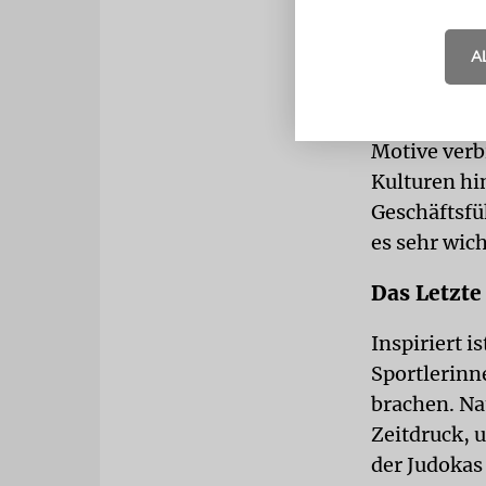
innere Ring
Konsequenz
A
»Rückgrat z
und der Lüg
Motive verb
Kulturen hi
Geschäftsfü
es sehr wic
Das Letzte
Inspiriert 
Sportlerinn
brachen. Na
Zeitdruck, 
der Judokas