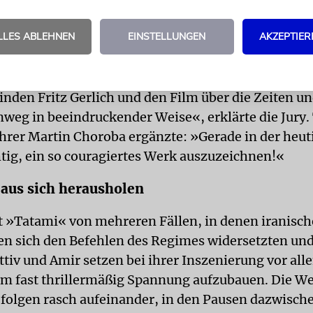
en, das zu Entscheidungen führe, die mit harten
en verbunden seien.
LLES ABLEHNEN
EINSTELLUNGEN
AKZEPTIER
u beweisen, die persönliche Freiheit zu erkämpfen,
e zu widerstehen, die Opfer, die damit verbunden si
inden Fritz Gerlich und den Film über die Zeiten un
nweg in beeindruckender Weise«, erklärte die Jury.
hrer Martin Choroba ergänzte: »Gerade in der heuti
htig, ein so couragiertes Werk auszuzeichnen!«
 aus sich herausholen
ist »Tatami« von mehreren Fällen, in denen iranisch
en sich den Befehlen des Regimes widersetzten un
ttiv und Amir setzen bei ihrer Inszenierung vor all
um fast thrillermäßig Spannung aufzubauen. Die W
 folgen rasch aufeinander, in den Pausen dazwisc