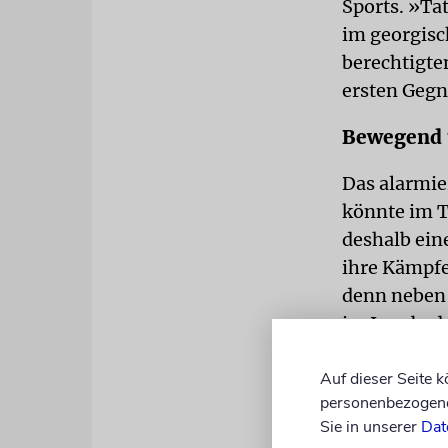
Sports. »Ta
im georgisch
berechtigte
ersten Gegn
Bewegend u
Das alarmie
könnte im Tu
deshalb ein
ihre Kämpfe
denn neben 
im Iran bed
Die Jury de
Auf dieser Seite 
stets glaub
personenbezogene 
Sie in unserer
Dat
Fritz Gerli