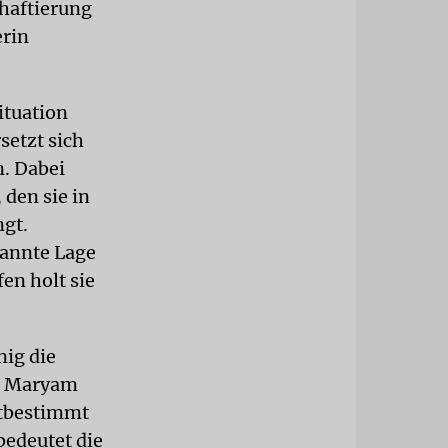
haftierung
erin
ituation
setzt sich
n. Dabei
 den sie in
ngt.
pannte Lage
en holt sie
nig die
nd Maryam
stbestimmt
bedeutet die