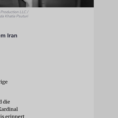
 Production LLC /
da Khatia Psuturi
em Iran
rige
d die
Kardinal
is erinnert