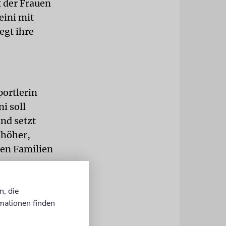
 der Frauen
eini mit
egt ihre
portlerin
i soll
nd setzt
 höher,
ren Familien
egenden,
n, die
edanken von
mationen finden
gime und das