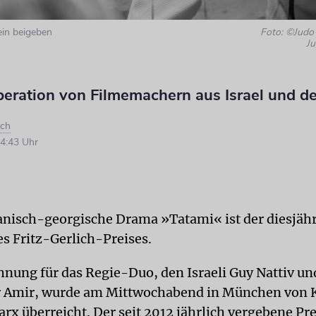
lein beigeben
Foto: ©Judo
Ju
peration von Filmemachern aus Israel und d
ach
4:43 Uhr
nisch-georgische Drama »Tatami« ist der diesjäh
s Fritz-Gerlich-Preises.
hnung für das Regie-Duo, den Israeli Guy Nattiv un
r Amir, wurde am Mittwochabend in München von 
rx überreicht. Der seit 2012 jährlich vergebene Pre