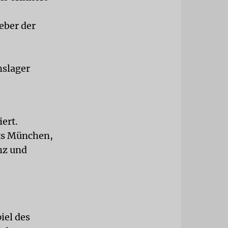
eber der
nslager
ert.
sts München,
nz und
iel des