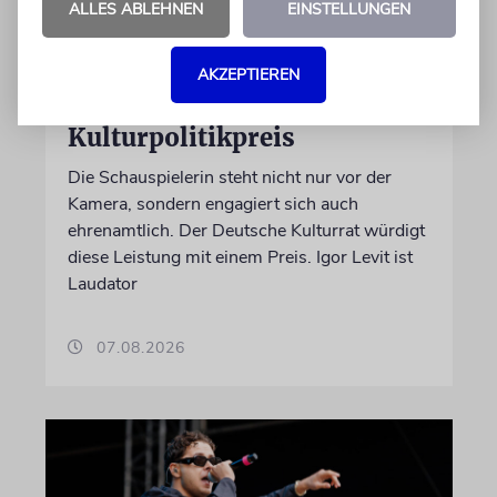
ALLES ABLEHNEN
EINSTELLUNGEN
BERLIN
Einsatz gegen Judenhass:
AKZEPTIEREN
Iris Berben erhält Deutschen
Kulturpolitikpreis
Die Schauspielerin steht nicht nur vor der
Kamera, sondern engagiert sich auch
ehrenamtlich. Der Deutsche Kulturrat würdigt
diese Leistung mit einem Preis. Igor Levit ist
Laudator
07.08.2026