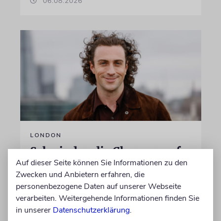
06.08.2026
LONDON
Schwinden die Chancen auf
Auf dieser Seite können Sie Informationen zu den
einen jüdischen James Bond?
Zwecken und Anbietern erfahren, die
Seit Jahren wird darüber spekuliert, wer der
personenbezogene Daten auf unserer Webseite
neue 007 wird. Wenn es nach Produzentin
verarbeiten. Weitergehende Informationen finden Sie
Amy Pascal geht, fällt die Entscheidung bald.
in unserer
Datenschutzerklärung
.
Stehen die Chancen für Aaron Taylor-Johnson