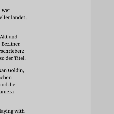
– wer
eller landet,
 Akt und
e Berliner
schrieben:
o der Titel.
Nan Goldin,
achen
und die
Kamera
laying with