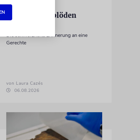
KULTURKOLUMNE
EN
Es gibt keine blöden
Fragen
Die schmerzhafte Erinnerung an eine
Gerechte
von Laura Cazés
06.08.2026