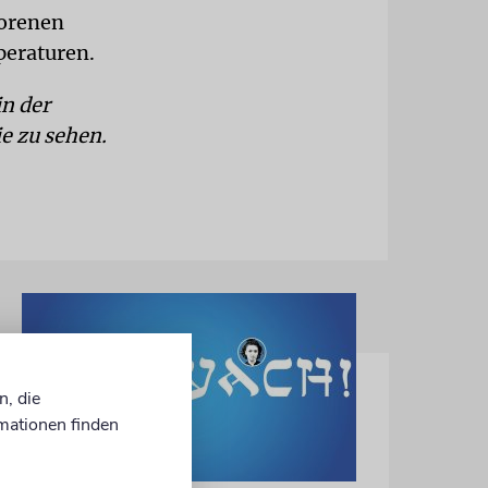
rorenen
peraturen.
in der
ie zu sehen.
n, die
mationen finden