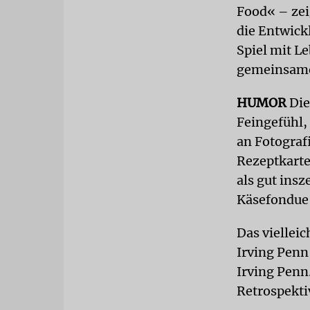
Food« – zei
die Entwick
Spiel mit L
gemeinsame
HUMOR
Die
Feingefühl,
an Fotograf
Rezeptkarte
als gut insz
Käsefondue 
Das viellei
Irving Penn
Irving Penn
Retrospekti