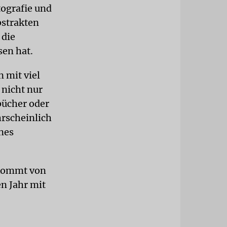
tografie und
bstrakten
 die
en hat.
 mit viel
 nicht nur
bücher oder
hrscheinlich
enes
r kommt von
n Jahr mit