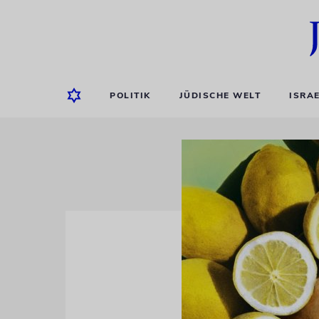
POLITIK
JÜDISCHE WELT
ISRA