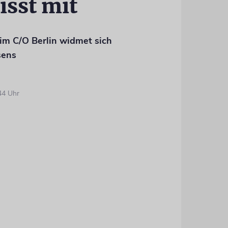
isst mit
im C/O Berlin widmet sich
sens
44 Uhr