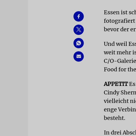
Essen ist s
fotografiert
bevor der e
Und weil Es
weit mehr is
C/O-Galeri
Food for the
APPETIT
Es 
Cindy Sher
vielleicht n
enge Verbin
besteht.
In drei Abs