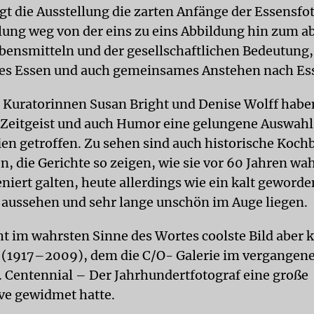
gt die Ausstellung die zarten Anfänge der Essensfo
lung weg von der eins zu eins Abbildung hin zum a
ebensmitteln und der gesellschaftlichen Bedeutung,
s Essen und auch gemeinsames Anstehen nach Ess
 Kuratorinnen Susan Bright und Denise Wolff haben
 Zeitgeist und auch Humor eine gelungene Auswahl
ien getroffen. Zu sehen sind auch historische Koch
n, die Gerichte so zeigen, wie sie vor 60 Jahren wa
eniert galten, heute allerdings wie ein kalt geword
aussehen und sehr lange unschön im Auge liegen.
cht im wahrsten Sinne des Wortes coolste Bild abe
 (1917–2009), dem die C/O- Galerie im vergangene
. Centennial – Der Jahrhundertfotograf eine große
ve gewidmet hatte.