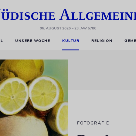
06. AUGUST 2026
– 23. AW 5786
EL
UNSERE WOCHE
KULTUR
RELIGION
GEME
FOTOGRAFIE