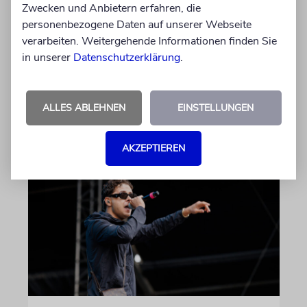
Zwecken und Anbietern erfahren, die
Die Schauspielerin steht nicht nur vor der
personenbezogene Daten auf unserer Webseite
Kamera, sondern engagiert sich auch
verarbeiten. Weitergehende Informationen finden Sie
ehrenamtlich. Der Deutsche Kulturrat würdigt
in unserer
Datenschutzerklärung
.
diese Leistung mit einem Preis. Igor Levit ist
Laudator
ALLES ABLEHNEN
EINSTELLUNGEN
07.08.2026
AKZEPTIEREN