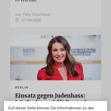
im Wortlaut
von Felix Schotland
07.08.2026
BERLIN
Einsatz gegen Judenhass:
Iris Berben erhält Deutschen
Auf dieser Seite können Sie Informationen zu den
Kulturpolitikpreis