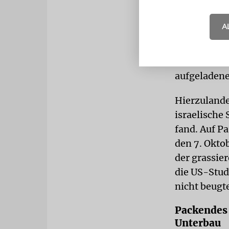
bedeutenden
zu
Homela
A
(über die A
(chassidisc
souverän es
aufgeladene
Hierzulande
israelische
fand. Auf P
den 7. Okto
der grassie
die US-Studi
nicht beugt
Packendes 
Unterbau