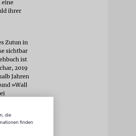
 eine
ld ihrer
s Zutun in
se sichtbar
ehbuch ist
achar, 2019
alb Jahren
) und »Wall
ei
n, die
t
mationen finden
er