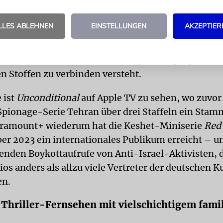
 israelischen Fernsehschmiede – jenem Haus, das
nd
lieferte und in jüngster Zeit unter anderen mit
A 
LLES ABLEHNEN
EINSTELLUNGEN
AKZEPTIER
nne-Frank-Helferin Miep Gies) und
Rough Diamon
hes Diamantenhändlermilieu in Antwerpen) bewies
 dramatische Familienerzählungen mit geopolitisc
n Stoffen zu verbinden versteht.
 ist
Unconditional
auf Apple TV zu sehen, wo zuvor
 Spionage-Serie Tehran über drei Staffeln ein St
aramount+ wiederum hat die Keshet-Miniserie
Red 
ber 2023 ein internationales Publikum erreicht – u
renden Boykottaufrufe von Anti-Israel-Aktivisten, 
os anders als allzu viele Vertreter der deutschen K
en.
Thriller-Fernsehen mit vielschichtigem fami