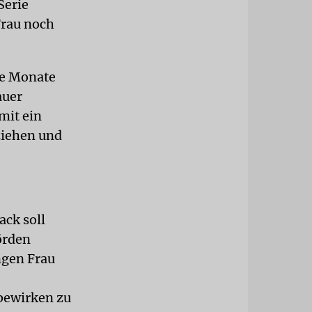
Serie
Frau noch
le Monate
auer
mit ein
ziehen und
ack soll
örden
ngen Frau
 bewirken zu