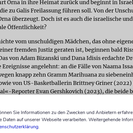
rt Orna in ihre Heimat zurück und beginnt in Israel
ie zu Galis Freilassung führen soll. Von der Unschu
Orna überzeugt. Doch ist es auch die israelische und
le Öffentlichkeit?
hichte vom unschuldigen Mädchen, das ohne eigene
einer fremden Justiz geraten ist, beginnen bald Ris
Das von Adam Bizanski und Dana Idisis erdachte Dr
le Ereignisse angelehnt: an die Fälle von Naama Iss
wegen knapp zehn Gramm Marihuana zu siebeneinh
 sowie von US-Basketballerin Brittney Griner (2022
nal«-Reporter Evan Gershkovich (2023), die beide b
ren Gefangenenaustauschen freikamen.
können Sie Informationen zu den Zwecken und Anbietern erfahre
ternational« aus Israel hat die Serie produzier
Daten auf unserer Webseite verarbeiten. Weitergehende Infor
enschutzerklärung
.
 wurde
Unconditional
von »Keshet International«, d