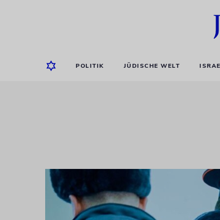
POLITIK
JÜDISCHE WELT
ISRA