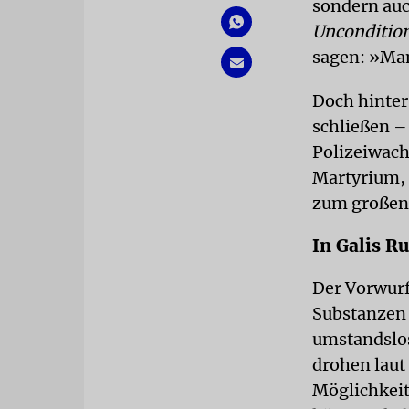
sondern auc
Unconditio
sagen: »Mam
Doch hinter
schließen –
Polizeiwach
Martyrium, 
zum großen 
In Galis R
Der Vorwurf
Substanzen 
umstandslos
drohen laut 
Möglichkeit