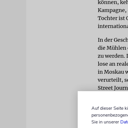
können, keh
Kampagne, d
Tochter ist 
internationa
In der Gesc
die Mühlen 
zu werden. 
lose an rea
in Moskau 
verurteilt,
Street Jour
spektakulä
Auf dieser Seite 
»Keshet In
personenbezogene 
Sie in unserer
Dat
Produziert