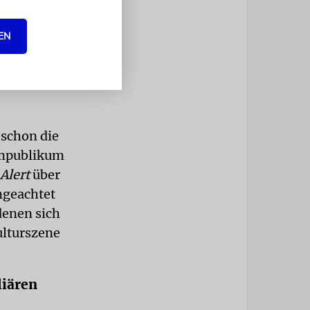
 die Vorlage
Small Light
EN
ds
, wie
h
 schon die
ammpublikum
Alert
über
ngeachtet
denen sich
ulturszene
liären