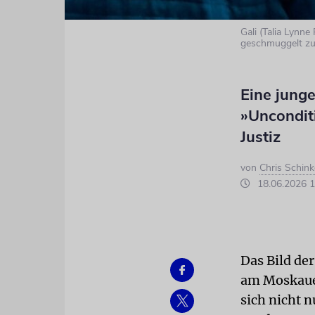
Gali (Talia Lynn
geschmuggelt zu
Eine junge
»Uncondit
Justiz
von
Chris Schink
18.06.2026 1
Das Bild de
am Moskauer
sich nicht 