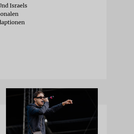
Und Israels
ionalen
daptionen