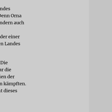
endes
 Denn Orna
ondern auch
der einer
en Landes
»Die
r die
en der
n kämpften.
t dieses