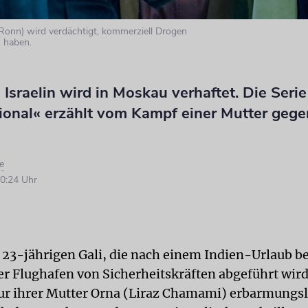
e Ronn) wird verdächtigt, kommerziell Drogen
 haben.
 Israelin wird in Moskau verhaftet. Die Serie
ional« erzählt vom Kampf einer Mutter gege
e
0:24 Uhr
r 23-jährigen Gali, die nach einem Indien-Urlaub b
 Flughafen von Sicherheitskräften abgeführt wird
nur ihrer Mutter Orna (Liraz Chamami) erbarmungsl