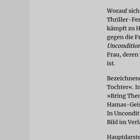
Worauf sich
Thriller-Fe
kämpft zu H
gegen die F
Unconditio
Frau, deren
ist.
Bezeichnende
Tochter«. I
»Bring The
Hamas-Geis
In Uncondit
Bild im Ver
Hauptdarste