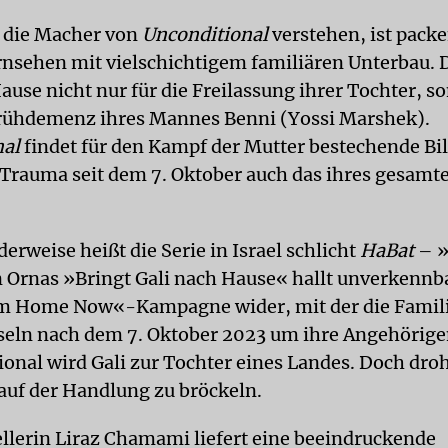
 die Macher von
Unconditional
verstehen, ist pack
rnsehen mit vielschichtigem familiären Unterbau.
ause nicht nur für die Freilassung ihrer Tochter, s
rühdemenz ihres Mannes Benni (Yossi Marshek).
nal
findet für den Kampf der Mutter bestechende Bil
 Trauma seit dem 7. Oktober auch das ihres gesamt
rweise heißt die Serie in Israel schlicht
HaBat
– 
n Ornas »Bringt Gali nach Hause« hallt unverkennba
m Home Now«-Kampagne wider, mit der die Famili
eln nach dem 7. Oktober 2023 um ihre Angehörige
ional wird Gali zur Tochter eines Landes. Doch droh
lauf der Handlung zu bröckeln.
llerin Liraz Chamami liefert eine beeindruckende