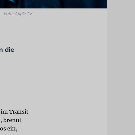
Foto: Apple TV
n die
eim Transit
, brennt
os ein,