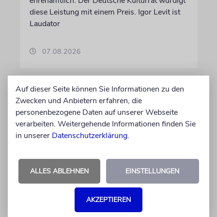
ehrenamtlich. Der Deutsche Kulturrat würdigt
diese Leistung mit einem Preis. Igor Levit ist
Laudator
07.08.2026
Auf dieser Seite können Sie Informationen zu den
Zwecken und Anbietern erfahren, die
personenbezogene Daten auf unserer Webseite
verarbeiten. Weitergehende Informationen finden Sie
in unserer
Datenschutzerklärung
.
ALLES ABLEHNEN
EINSTELLUNGEN
HIPHOP
Rapper Pashanim: »Free
AKZEPTIEREN
Palestine« als