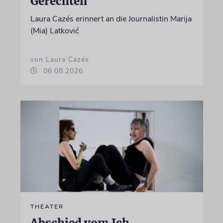
Gerechten
Laura Cazés erinnert an die Journalistin Marija
(Mia) Latković
von Laura Cazés
06.08.2026
THEATER
Abschied vom Ich