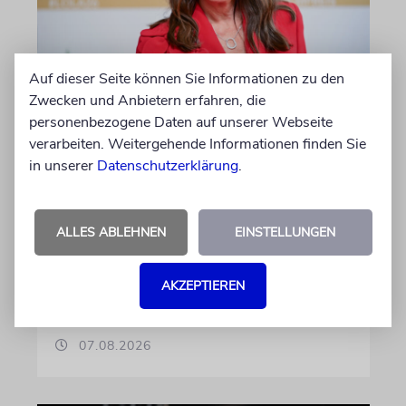
Auf dieser Seite können Sie Informationen zu den
BERLIN
Zwecken und Anbietern erfahren, die
Einsatz gegen Judenhass:
personenbezogene Daten auf unserer Webseite
verarbeiten. Weitergehende Informationen finden Sie
Iris Berben erhält Deutschen
in unserer
Datenschutzerklärung
.
Kulturpolitikpreis
Die Schauspielerin steht nicht nur vor der
Kamera, sondern engagiert sich auch
ALLES ABLEHNEN
EINSTELLUNGEN
ehrenamtlich. Der Deutsche Kulturrat würdigt
diese Leistung mit einem Preis. Igor Levit ist
AKZEPTIEREN
Laudator
07.08.2026