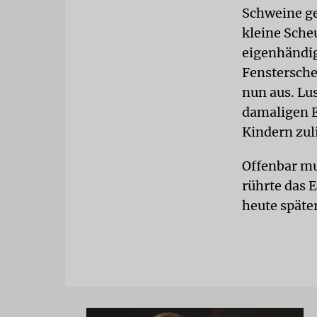
Schweine ges
kleine Sche
eigenhändig
Fenstersche
nun aus. Lu
damaligen E
Kindern zul
Offenbar mu
rührte das 
heute späte