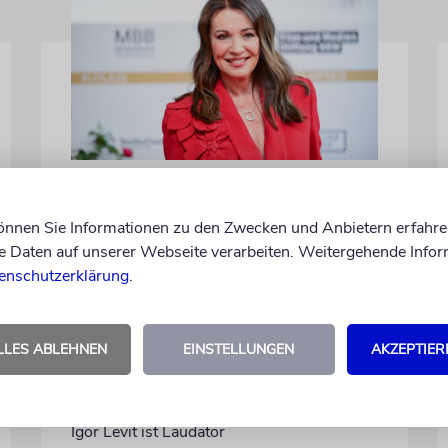
BERLIN
Einsatz gegen Judenhass:
können Sie Informationen zu den Zwecken und Anbietern erfahre
Iris Berben erhält
Daten auf unserer Webseite verarbeiten. Weitergehende Infor
Deutschen
enschutzerklärung
.
Kulturpolitikpreis
Die Schauspielerin steht nicht nur vor der
LLES ABLEHNEN
EINSTELLUNGEN
AKZEPTIER
Kamera, sondern engagiert sich auch
ehrenamtlich. Der Deutsche Kulturrat
würdigt diese Leistung mit einem Preis.
Igor Levit ist Laudator