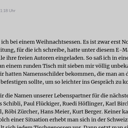
1:18 Uhr
ich bei einem Weihnachtsessen. Es ist zwar erst 
itung, für die ich schreibe, hatte unter diesem E-M
le ihre freien Autoren eingeladen. So saß ich in ei
an einem runden Tisch mit sieben mir völlig unbe
ir hatten Namensschilder bekommen, die man an 
 befestigen sollte, um so leichter ins Gespräch zu
wir die Namen unserer Lebenspartner für die nächst
 Schibli, Paul Flückiger, Ruedi Höflinger, Karl Bir
l, Röbi Zürcher, Hans Meier, Kurt Berger. Keiner k
solch einer Situation erhebt man sich in der Schwei
ellt sich jedem Tischgenossen vor. Dann setzt man s