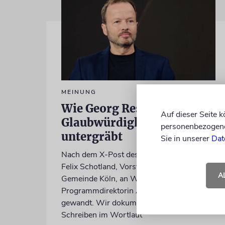
MEINUNG
Wie Georg Restle die
Auf dieser Seite 
Glaubwürdigkeit des ÖRR
personenbezogene 
untergräbt
Sie in unserer
Dat
Nach dem X-Post des Journalisten hat sich
Felix Schotland, Vorstand der Synagogen-
A
Gemeinde Köln, an WDR-
Programmdirektorin Andrea Schafarczyk
gewandt. Wir dokumentieren das
Schreiben im Wortlaut