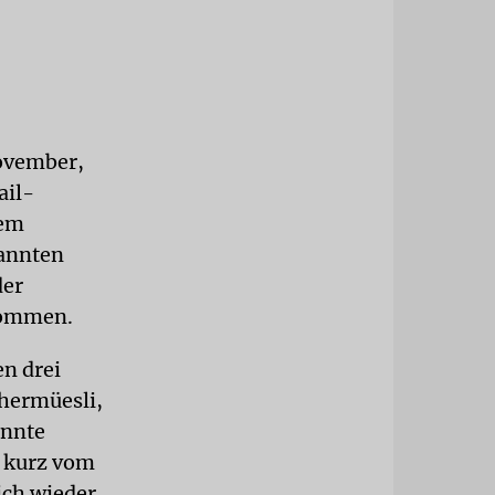
November,
ail-
nem
kannten
der
 kommen.
en drei
chermüesli,
annte
z kurz vom
ich wieder