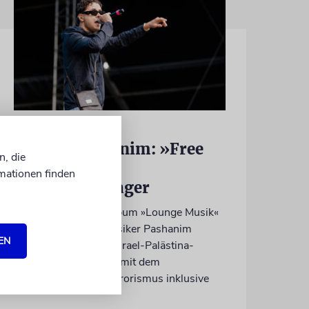
HIPHOP
Rapper Pashanim: »Free
n, die
Palestine« als
mationen finden
Verkaufsschlager
Auf seinem neuen Album »Lounge Musik«
rappt der Berliner Musiker Pashanim
EN
wiederholt über den Israel-Palästina-
Konflikt – Kokettieren mit dem
palästinensischen Terrorismus inklusive