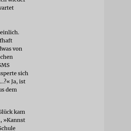
wartet
einlich.
fhaft
ndwas von
echen
 SMS
sperte sich
?« Ja, ist
aus dem
 Glück kam
i, »Kannst
Schule