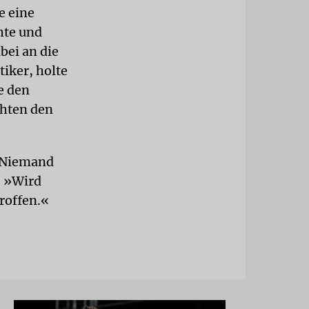
e eine
hte und
bei an die
iker, holte
e den
chten den
. Niemand
: »Wird
roffen.«