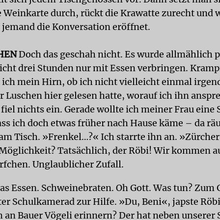
ie Weinkarte durch, rückt die Krawatte zurecht und 
s jemand die Konversation eröffnet.
HEN
Doch das geschah nicht. Es wurde allmählich p
cht drei Stunden nur mit Essen verbringen. Kramp
 ich mein Hirn, ob ich nicht vielleicht einmal irge
r Luschen hier gelesen hatte, worauf ich ihn anspr
fiel nichts ein. Gerade wollte ich meiner Frau eine
ass ich doch etwas früher nach Hause käme – da räu
am Tisch. »Frenkel…?« Ich starrte ihn an. »Zürcher…
 Möglichkeit? Tatsächlich, der Röbi! Wir kommen 
rfchen. Unglaublicher Zufall.
s Essen. Schweinebraten. Oh Gott. Was tun? Zum
ter Schulkamerad zur Hilfe. »Du, Beni«, japste Röb
h an Bauer Vögeli erinnern? Der hat neben unserer 