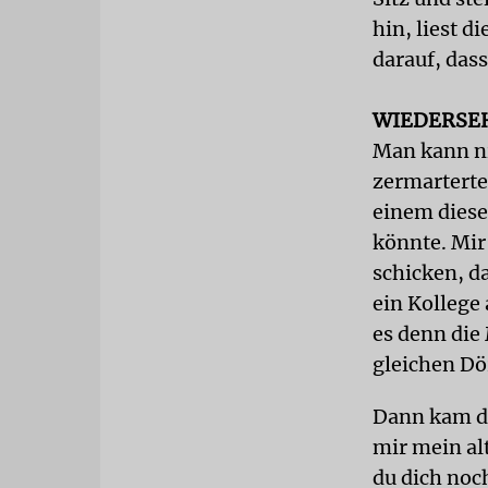
hin, liest d
darauf, das
WIEDERSE
Man kann ni
zermarterte
einem diese
könnte. Mir 
schicken, d
ein Kollege 
es denn die
gleichen Dö
Dann kam da
mir mein al
du dich noc