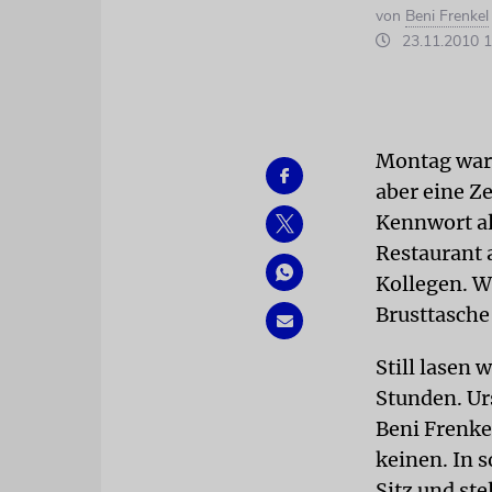
von
Beni Frenkel
23.11.2010 1
Montag war 
aber eine Ze
Kennwort al
Restaurant 
Kollegen. W
Brusttasche
Still lasen 
Stunden. Urs
Beni Frenke
keinen. In 
Sitz und st