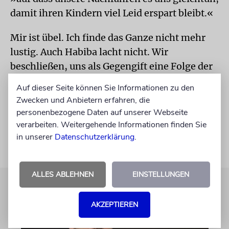
damit ihren Kindern viel Leid erspart bleibt.«
Mir ist übel. Ich finde das Ganze nicht mehr
lustig. Auch Habiba lacht nicht. Wir
beschließen, uns als Gegengift eine Folge der
Satireshow von Bassem Youssef anzusehen,
Auf dieser Seite können Sie Informationen zu den
dem Jon Stewart Ägyptens. Auch das läuft dort
Zwecken und Anbietern erfahren, die
mit Erfolg im Fernsehen.
personenbezogene Daten auf unserer Webseite
verarbeiten. Weitergehende Informationen finden Sie
in unserer
Datenschutzerklärung
.
ALLES ABLEHNEN
EINSTELLUNGEN
AKZEPTIEREN