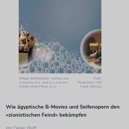
Giftige Seifenblasen: Szenen aus
Foto:
»Cousins« (r.o. und l.u.) und aus
Thinkstock / (M)
»Reiter ohne Pferd« (r.u.)
Frank Albinus
Wie ägyptische B-Movies und Seifenopern den
»zionistischen Feind« bekämpfen
von
Fabian Wolff