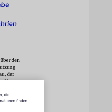
abe
chrien
 über den
Nutzung
au, der
al in
n, die
e
mationen finden