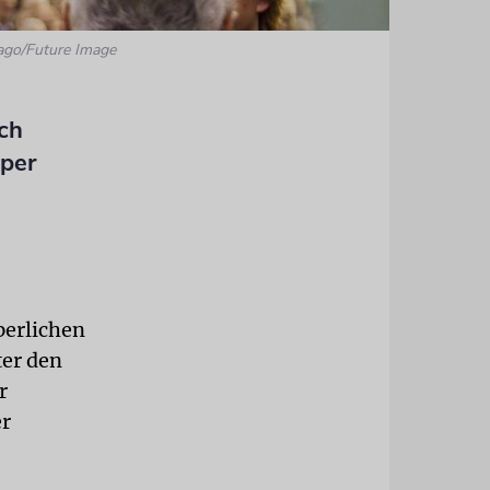
ago/Future Image
ch
oper
perlichen
ter den
r
er