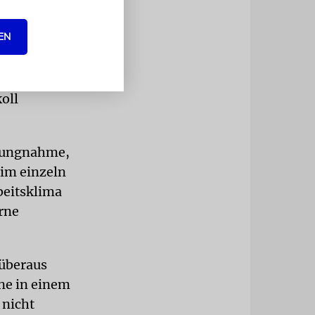
nis gewesen.
n wollen,
EN
n Vorfall im
oll
llungnahme,
oim
einzeln
beitsklima
erne
 überaus
nne in einem
 nicht