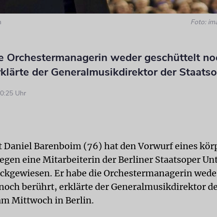
m
Foto: im
ie Orchestermanagerin weder geschüttelt no
rklärte der Generalmusikdirektor der Staats
0:25 Uhr
t Daniel
Barenboim
(76) hat den Vorwurf eines kör
gegen eine Mitarbeiterin der Berliner Staatsoper Un
ckgewiesen. Er habe die Orchestermanagerin wede
 noch berührt, erklärte der Generalmusikdirektor d
am Mittwoch in Berlin.