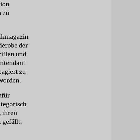
sion
h zu
sikmagazin
derobe der
riffen und
Intendant
eagiert zu
 worden.
afür
ategorisch
, ihren
 gefällt.