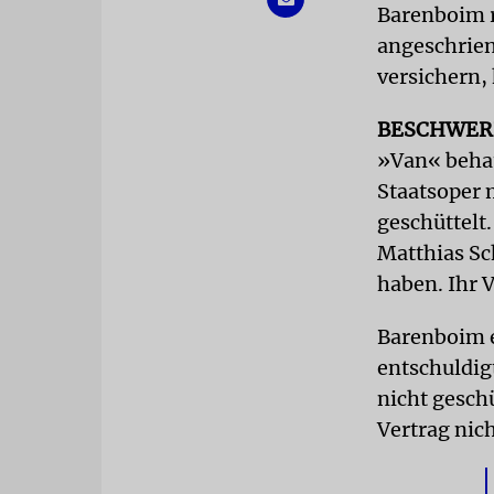
Barenboim r
angeschrien 
versichern, 
BESCHWER
»Van« beha
Staatsoper 
geschüttelt
Matthias Sc
haben. Ihr 
Barenboim
entschuldigt
nicht gesch
Vertrag nich