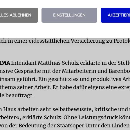
en Flügel verfügen wolle. Das sei ein Missverständ
r organisatorische Fragen von
Barenboim
fernhalte
LLES ABLEHNEN
EINSTELLUNGEN
AKZEPTIER
e Managerin.
rgriff habe sie zwei Freundinnen berichtet und de
ch in einer eidesstattlichen Versicherung zu Protok
IMA
Intendant Matthias Schulz erklärte in der Ste
ensive Gespräche mit der Mitarbeiterin und
Barenb
nsam geführt. Ein geschütztes und produktives Ar
thema seiner Arbeit. Er habe dafür eigens eine ext
e beauftragt.
 Haus arbeiten sehr selbstbewusste, kritische und
rbeiter«, erklärte Schulz. Ohne Leistungsdruck kö
on der Bedeutung der Staatsoper Unter den Linden