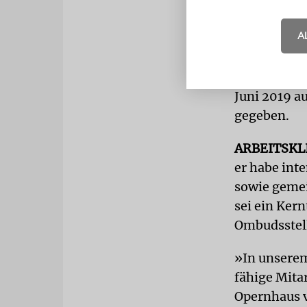
angefertigt
Sie habe nu
A
erklärte di
Von dem Übe
Juni 2019 au
gegeben.
ARBEITSKL
er habe int
sowie gemei
sei ein Kern
Ombudsstell
»In unserem
fähige Mita
Opernhaus v