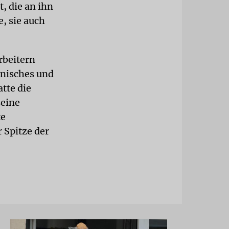
, die an ihn
, sie auch
rbeitern
unisches und
tte die
seine
te
 Spitze der