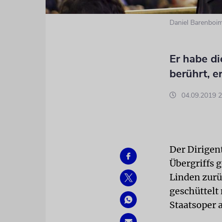
Daniel Barenboi
Er habe d
berührt, e
04.09.2019 2
Der Dirigen
Übergriffs 
Linden zurü
geschüttelt
Staatsoper 