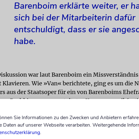
Barenboim
erklärte weiter, er h
sich bei der Mitarbeiterin dafür
entschuldigt, dass er sie anges
habe.
Diskussion war laut
Barenboim
ein Missverständnis
Klavieren. Wie »Van« berichtete, ging es um die 
ers aus der Staatsoper für ein von Barenboims Ehefr
lena Bashkirowa, veranstaltetes Kammermusikfestiv
können Sie Informationen zu den Zwecken und Anbietern erfahre
habe dabei fälschlicherweise angenommen, dass di
Daten auf unserer Webseite verarbeiten. Weitergehende Infor
enschutzerklärung
.
in hinter seinem Rücken über einen für ihn speziell