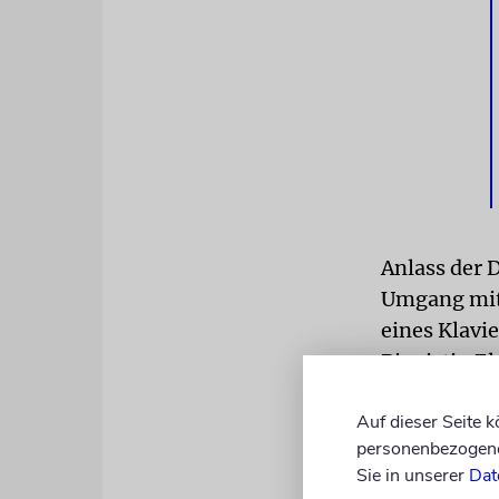
Anlass der 
Umgang mit 
eines Klavi
Pianistin E
Berlin.
Auf dieser Seite 
Barenboim
personenbezogene 
Sie in unserer
Dat
Mitarbeiter