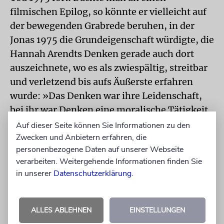
filmischen Epilog, so könnte er vielleicht auf
der bewegenden Grabrede beruhen, in der
Jonas 1975 die Grundeigenschaft würdigte, die
Hannah Arendts Denken gerade auch dort
auszeichnete, wo es als zwiespältig, streitbar
und verletzend bis aufs Äußerste erfahren
wurde: »Das Denken war ihre Leidenschaft,
bei ihr war Denken eine moralische Tätigkeit.
… Alles, was sie zu sagen hatte, war von
Auf dieser Seite können Sie Informationen zu den
Bedeutung, oft herausfordernd, bisweilen
Zwecken und Anbietern erfahren, die
personenbezogene Daten auf unserer Webseite
verkehrt, doch niemals trivial, niemals
verarbeiten. Weitergehende Informationen finden Sie
belanglos, immer unvergesslich. Selbst ihre
in unserer
Datenschutzerklärung
.
Irrtümer waren bedeutender als die
Richtigkeiten vieler kleinerer Geister.«
ALLES ABLEHNEN
EINSTELLUNGEN
Der Autor ist Professor für Jüdische