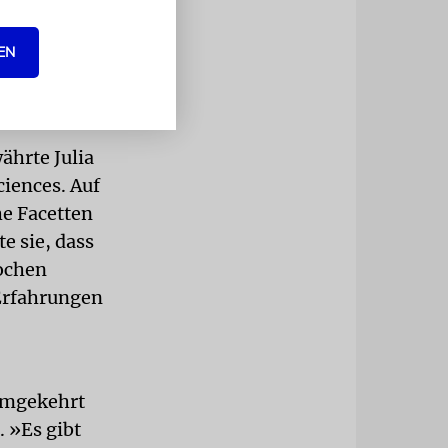
m, einen
EN
e möglich
ährte Julia
ciences. Auf
he Facetten
e sie, dass
rochen
 Erfahrungen
 Umgekehrt
. »Es gibt