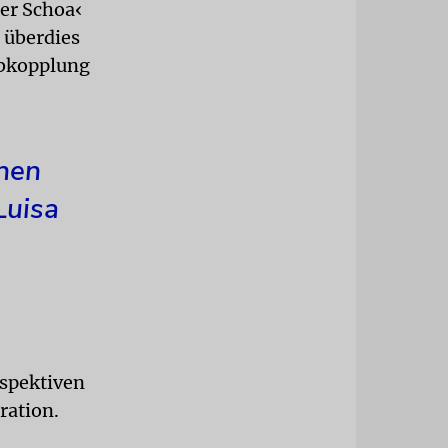
er Schoa‹
i überdies
Abkopplung
nnen
Luisa
spektiven
ration.