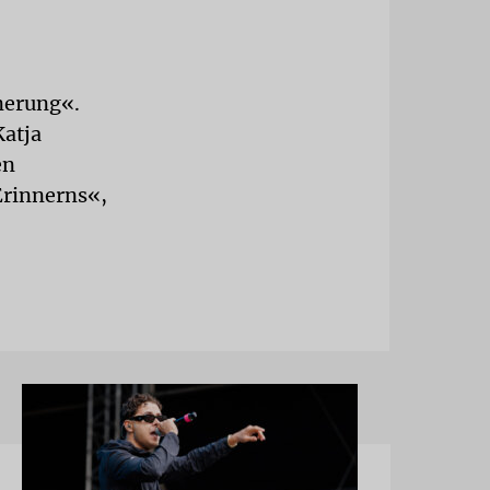
nerung«.
Katja
en
Erinnerns«,