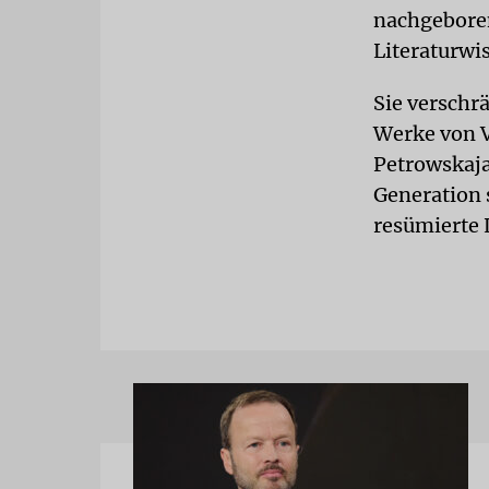
nachgeboren
Literaturwi
Sie verschr
Werke von V
Petrowskaja 
Generation 
resümierte 