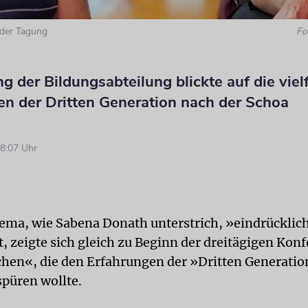
 der Tagung
Fo
g der Bildungsabteilung blickte auf die viel
en der Dritten Generation nach der Schoa
8:07 Uhr
ema, wie Sabena Donath unterstrich, »eindrücklic
t, zeigte sich gleich zu Beginn der dreitägigen Kon
hen«, die den Erfahrungen der »Dritten Generatio
püren wollte.