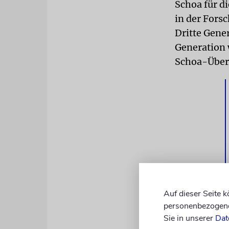
Schoa für d
in der Fors
Dritte Gener
Generation 
Schoa-Überl
Auf dieser Seite 
Sie machte 
personenbezogene 
unterschied
Sie in unserer
Dat
außerdem au