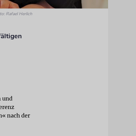
to: Rafael Herlich
fältigen
h und
ferenz
n« nach der