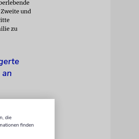
Überlebende
e Zweite und
itte
ilie zu
gerte
 an
n, die
ch Herkunft
mationen finden
ies
re Kinder