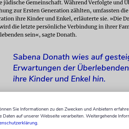
ie jüdische Gemeinschaft. Während Verfolgte und 
chung zur Ersten Generation zählten, umfassten di
ation ihre Kinder und Enkel, erläuterte sie. »Die Dr
wird die letzte persönliche Verbindung in ihrer Fam
ebenden sein«, sagte Donath.
Sabena Donath wies auf gestei
Erwartungen der Überlebenden
ihre Kinder und Enkel hin.
können Sie Informationen zu den Zwecken und Anbietern erfahre
auf die innerhalb der jüdischen Gemeinschaft je na
Daten auf unserer Webseite verarbeiten. Weitergehende Infor
lichen Blicke auf die Schoa aufmerksam. Donath w
enschutzerklärung
.
f gesteigerte Erwartungen der Überlebenden an ih