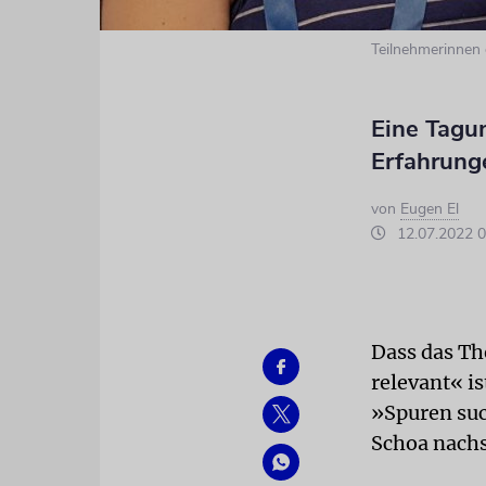
Teilnehmerinnen
Eine Tagun
Erfahrung
von
Eugen El
12.07.2022 0
Dass das Th
relevant« is
»Spuren suc
Schoa nachs