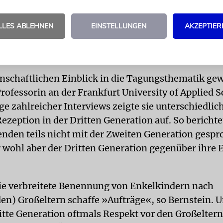
in. Die Konferenz werde literarische, filmische und
he Zugänge zum Thema präsentieren. Es gehe daru
LLES ABLEHNEN
EINSTELLUNGEN
AKZEPTIER
affen, der innerjüdische Erfahrungen so plural wi
nschaftlichen Einblick in die Tagungsthematik gew
rofessorin an der Frankfurt University of Applied S
ge zahlreicher Interviews zeigte sie unterschiedlic
zeption in der Dritten Generation auf. So berichtet
enden teils nicht mit der Zweiten Generation gesp
r wohl aber der Dritten Generation gegenüber ihre
ie verbreitete Benennung von Enkelkindern nach
en) Großeltern schaffe »Aufträge«, so Bernstein.
itte Generation oftmals Respekt vor den Großeltern