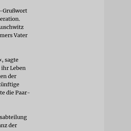
o-Grußwort
eration.
Auschwitz
amers Vater
, sagte
 ihr Leben
gen der
künftige
te die Paar-
gsabteilung
anz der