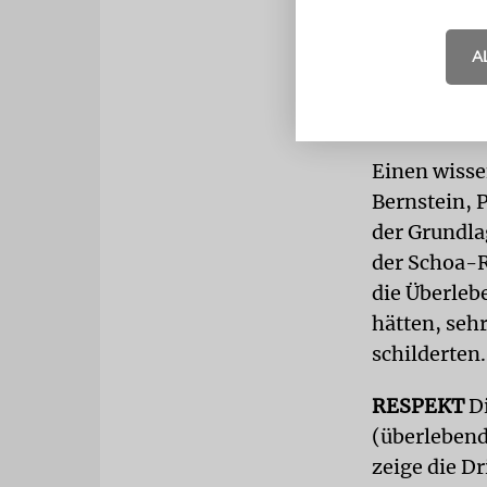
und Enkel h
künstlerisc
A
Raum zu sch
abbildet.
Einen wisse
Bernstein, P
der Grundla
der Schoa-Re
die Überleb
hätten, seh
schilderten.
RESPEKT
D
(überlebend
zeige die Dr