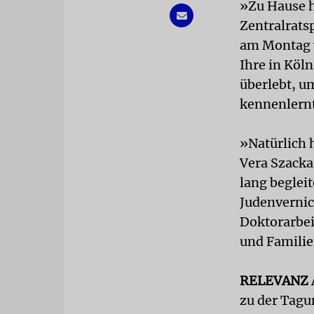
»Zu Hause h
Zentralrats
am Montag v
Ihre in Köl
überlebt, u
kennenlernt
»Natürlich 
Vera Szacka
lang beglei
Judenvernic
Doktorarbei
und Familie
RELEVANZ
zu der Tagu