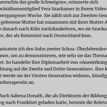
errschte das große Schweigen«, erinnerte sich
präsidiumsmitglied Vera Szackamer in ihrem Vide
ergangener Woche. Sie zählt sich zur Zweiten Gen
n geborene Mutter hat zusammen mit ihrer Mutter 
m danach nach Köln zurückzukehren, wo sie Szack
e, der als Rotarmist nach Deutschland kam.
heiratete ich den Sohn zweier Schoa-Überlebender«
mer, um zu demonstrieren, wie sehr sie das Thema
tet. So handelte ihre Diplomarbeit von »Auswirkun
htung auf die Zweite und Dritte Generation«. Ihre 
t werde sie der Vierten Generation widmen, kündig
ntherapeutin an.
Auch Sabena Donath, die als Direktorin der Bildun
ng nach Frankfurt geladen hatte, betonte die Relev