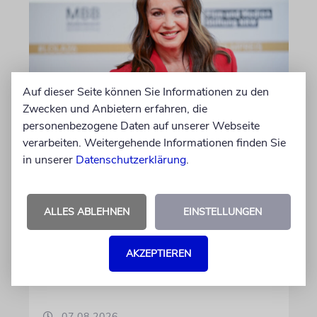
Auf dieser Seite können Sie Informationen zu den
Zwecken und Anbietern erfahren, die
BERLIN
personenbezogene Daten auf unserer Webseite
Einsatz gegen Judenhass:
verarbeiten. Weitergehende Informationen finden Sie
in unserer
Datenschutzerklärung
.
Iris Berben erhält Deutschen
Kulturpolitikpreis
Die Schauspielerin steht nicht nur vor der
ALLES ABLEHNEN
EINSTELLUNGEN
Kamera, sondern engagiert sich auch
ehrenamtlich. Der Deutsche Kulturrat würdigt
AKZEPTIEREN
diese Leistung mit einem Preis. Igor Levit ist
Laudator
07.08.2026