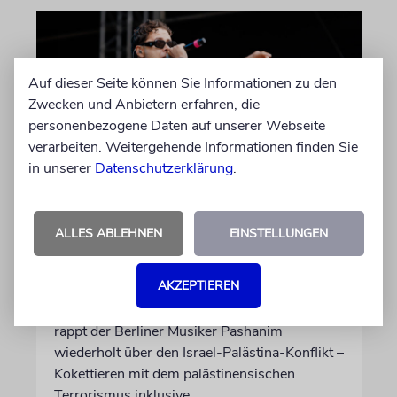
Auf dieser Seite können Sie Informationen zu den
Zwecken und Anbietern erfahren, die
personenbezogene Daten auf unserer Webseite
verarbeiten. Weitergehende Informationen finden Sie
in unserer
Datenschutzerklärung
.
HIPHOP
Rapper Pashanim: »Free
ALLES ABLEHNEN
EINSTELLUNGEN
Palestine« als
Verkaufsschlager
AKZEPTIEREN
Auf seinem neuen Album »Lounge Musik«
rappt der Berliner Musiker Pashanim
wiederholt über den Israel-Palästina-Konflikt –
Kokettieren mit dem palästinensischen
Terrorismus inklusive