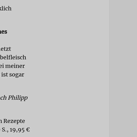
klich
hes
letzt
belfleisch
ei meiner
ist sogar
ch Philipp
n Rezepte
S., 19,95 €