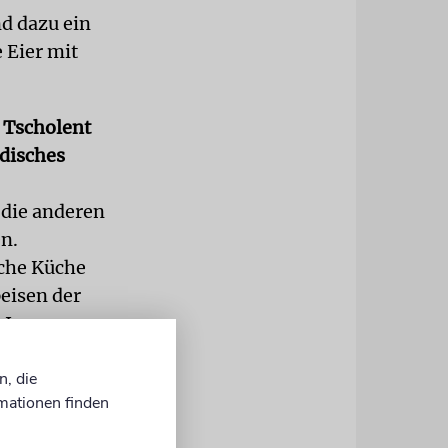
nd dazu ein
 Eier mit
d Tscholent
disches
, die anderen
n.
sche Küche
peisen der
 Je
 möglich.
n, die
t mit gutem
mationen finden
icht. Man