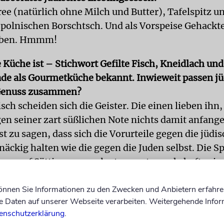
ree (natürlich ohne Milch und Butter), Tafelspitz u
 polnischen Borschtsch. Und als Vorspeise Gehackte
eben. Hmmm!
e Küche ist – Stichwort Gefilte Fisch, Kneidlach un
ade als Gourmetküche bekannt. Inwieweit passen
jü
Genuss
zusammen?
isch scheiden sich die Geister. Die einen lieben ihn
n seiner zart süßlichen Note nichts damit anfange
t zu sagen, dass sich die Vorurteile gegen die jüdi
äckig halten wie die gegen die Juden selbst. Die S
ren auf Sättigung angelegt, mussten nahrhaft sein.
r die Zutaten, desto feinsinnigere Verarbeitung ist
können Sie Informationen zu den Zwecken und Anbietern erfahre
brühe mit luftigen Mazzekneidlach, ein Tscholen
Daten auf unserer Webseite verarbeiten. Weitergehende Infor
einer Kruste aus geriebenen Kartoffeln ist ein Ged
enschutzerklärung
.
kochen können.