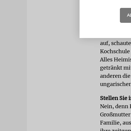
Sie sind al
A
aufgewachse
Zum einen d
Lublin stam
auf, schaute
Kochschule 
Alles Heimis
getränkt mi
anderen die
ungarischen
Stellen Sie
Nein, denn 
Großmutter 
Familie, au
ihre zeitge