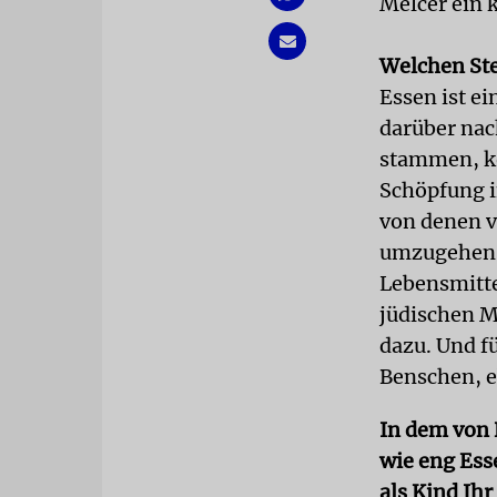
Melcer ein 
Welchen Ste
Essen ist e
darüber nac
stammen, k
Schöpfung i
von denen v
umzugehen, 
Lebensmitte
jüdischen M
dazu. Und f
Benschen, 
In dem von 
wie eng Ess
als Kind Ihr