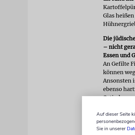
Kartoffelpü
Glas heißen
Hühnergri
Die jüdisch
– nicht ger
Essen und 
An Gefilte F
können wege
Ansonsten is
ebenso hartn
Ostjuden wa
reichhaltige
Auf dieser Seite 
Eine Hühner
personenbezogene 
Fleisch und 
Sie in unserer
Dat
muss halt 