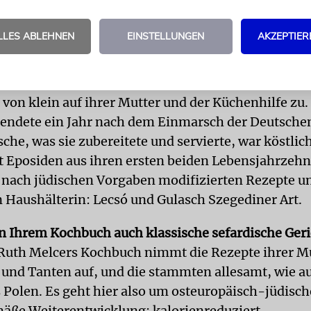
s Tochter polnisch-jüdischer Displaced Persons in B
LLES ABLEHNEN
EINSTELLUNGEN
AKZEPTIER
n. Welche Speisen haben Sie in Ihrer Kindheit gep
ie Kochkunst meiner Mutter, die aus Krásnik südli
mte. Sie wuchs in einem religiösen, kinderreichen
 von klein auf ihrer Mutter und der Küchenhilfe zu. 
endete ein Jahr nach dem Einmarsch der Deutschen
che, was sie zubereitete und servierte, war köstlic
t Eposiden aus ihren ersten beiden Lebensjahrzeh
 nach jüdischen Vorgaben modifizierten Rezepte u
 Haushälterin: Lecsó und Gulasch Szegediner Art.
 in Ihrem Kochbuch auch klassische sefardische Geri
Ruth Melcers Kochbuch nimmt die Rezepte ihrer Mu
und Tanten auf, und die stammten allesamt, wie a
s Polen. Es geht hier also um osteuropäisch-jüdisc
mäße Weiterentwicklung: kalorienreduziert,