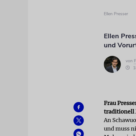
Ellen Presser
Ellen Pres
und Vorur
von
P
18
Frau Presse
traditionel
An Schawuot
und muss ni