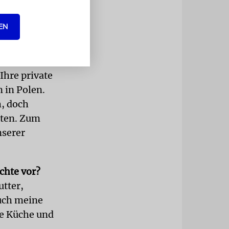
ayern
EN
rägt?
ch von
 Haushalt
Ihre private
 in Polen.
h, doch
nten. Zum
nserer
chte vor?
tter,
uch meine
he Küche und