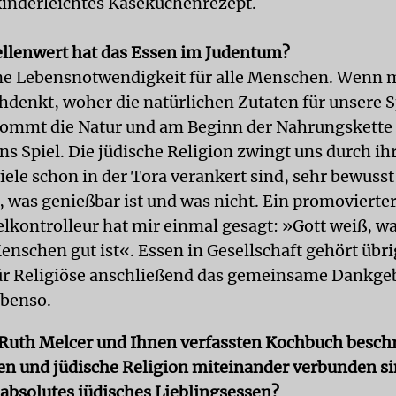
kinderleichtes Käsekuchenrezept.
llenwert hat das Essen im Judentum?
ine Lebensnotwendigkeit für alle Menschen. Wenn 
hdenkt, woher die natürlichen Zutaten für unsere 
ommt die Natur und am Beginn der Nahrungskette 
ns Spiel. Die jüdische Religion zwingt uns durch ih
iele schon in der Tora verankert sind, sehr bewuss
was genießbar ist und was nicht. Ein promovierter 
lkontrolleur hat mir einmal gesagt: »Gott weiß, wa
enschen gut ist«. Essen in Gesellschaft gehört übr
ür Religiöse anschließend das gemeinsame Dankgeb
ebenso.
Ruth Melcer und Ihnen verfassten Kochbuch beschr
en und jüdische Religion miteinander verbunden s
 absolutes jüdisches Lieblingsessen?