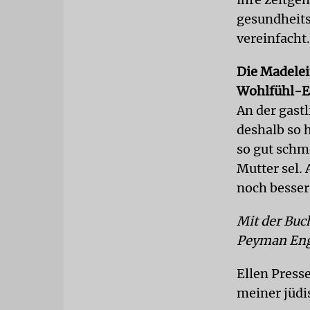
gesundheits
vereinfacht
Die Madelein
Wohlfühl-E
An der gastl
deshalb so h
so gut schm
Mutter sel. 
noch besser
Mit der Buc
Peyman Eng
Ellen Press
meiner jüdi