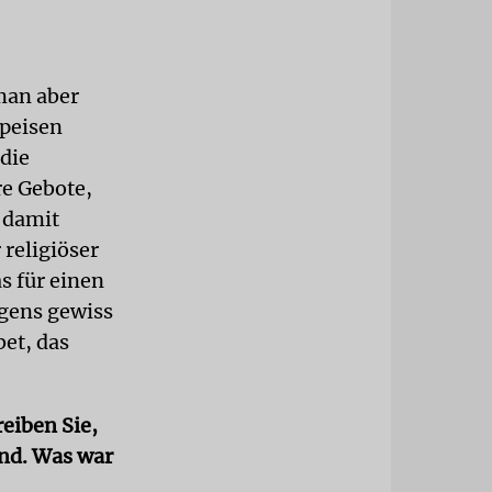
man aber
Speisen
die
re Gebote,
t damit
religiöser
s für einen
igens gewiss
et, das
eiben Sie,
ind. Was war