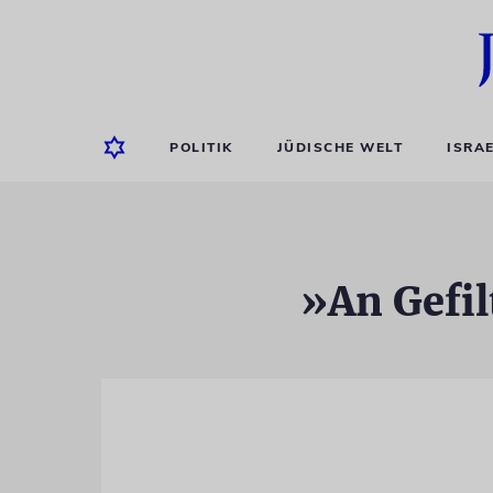
POLITIK
JÜDISCHE WELT
ISRA
»An Gefil