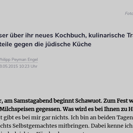
Foto
ser über ihr neues Kochbuch, kulinarische T
teile gegen die jüdische Küche
hilipp Peyman Engel
.05.2015 10:23 Uhr
r, am Samstagabend beginnt Schawuot. Zum Fest 
l Milchspeisen gegessen. Was wird es bei Ihnen zu 
 gibt es bei mir gar nichts. Ich bin an beiden Tage
chts Selbstgemachtes mitbringen. Dabei kenne ic