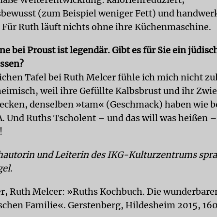
bewusst (zum Beispiel weniger Fett) und handwer
. Für Ruth läuft nichts ohne ihre Küchenmaschine.
e bei Proust ist legendär. Gibt es für Sie ein jüdisc
ssen?
ichen Tafel bei Ruth Melcer fühle ich mich nicht zu
eimisch, weil ihre Gefüllte Kalbsbrust und ihr Zwie
ecken, denselben »tam« (Geschmack) haben wie b
A. Und Ruths Tscholent – und das will was heißen – 
!
hautorin und Leiterin des IKG-Kulturzentrums spra
el.
er, Ruth Melcer: »Ruths Kochbuch. Die wunderbare
schen Familie«. Gerstenberg, Hildesheim 2015, 160 