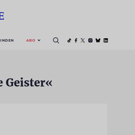
ABO
INDEN
e Geister«