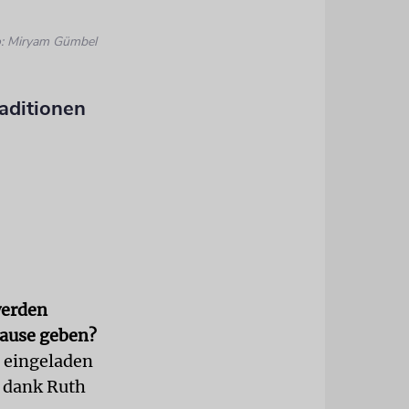
: Miryam Gümbel
raditionen
werden
Hause geben?
n eingeladen
h dank Ruth