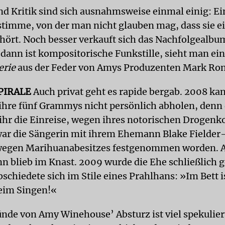
d Kritik sind sich ausnahmsweise einmal einig: Ei
imme, von der man nicht glauben mag, dass sie e
hört. Noch besser verkauft sich das Nachfolgealb
 dann ist kompositorische Funkstille, sieht man ei
erie
aus der Feder von Amys Produzenten Mark Ro
PIRALE
Auch privat geht es rapide bergab. 2008 k
hre fünf Grammys nicht persönlich abholen, denn
ihr die Einreise, wegen ihres notorischen Drogen
war die Sängerin mit ihrem Ehemann Blake Fielder-
egen Marihuanabesitzes festgenommen worden.
ann blieb im Knast. 2009 wurde die Ehe schließlich 
bschiedete sich im Stile eines Prahlhans: »Im Bett 
beim Singen!«
ünde von Amy Winehouse’ Absturz ist viel spekulie