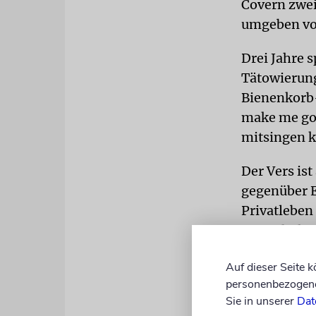
Covern zwei
umgeben von
Drei Jahre 
Tätowierung
Bienenkorb-
make me go 
mitsingen 
Der Vers is
gegenüber E
Privatleben
Jugendschut
ex boy,/ He’
Auf dieser Seite 
throes,/ Th
personenbezogene 
was junge J
Sie in unserer
Dat
Verkehrshin