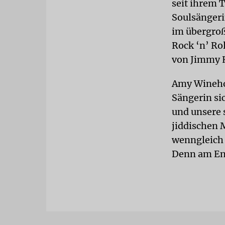
seit ihrem 
Soulsängeri
im übergroß
Rock ‘n’ Ro
von Jimmy H
Amy Winehou
Sängerin si
und unsere s
jiddischen 
wenngleich n
Denn am End