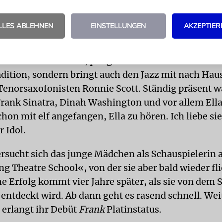
CH
Die Karriere von Amy Winehouse ist schnell erzä
LLES ABLEHNEN
EINSTELLUNGEN
AKZEPTIER
. September 1983 als Tochter des Taxifahrers Mit
 Janis Winehouse in London zur Welt. Ihre Großmu
 um die Ecke wohnt, pflegt mit der Familie nicht nu
adition, sondern bringt auch den Jazz mit nach Haus
 Tenorsaxofonisten Ronnie Scott. Ständig präsent w
rank Sinatra, Dinah Washington und vor allem Ella
hon mit elf angefangen, Ella zu hören. Ich liebe sie
 Idol.
ersucht sich das junge Mädchen als Schauspielerin 
g Theatre School«, von der sie aber bald wieder fli
he Erfolg kommt vier Jahre später, als sie von dem 
entdeckt wird. Ab dann geht es rasend schnell. Wei
 erlangt ihr Debüt
Frank
Platinstatus.