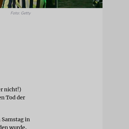
Foto: Getty
r nicht!)
en Tod der
n Samstag in
den wurde,