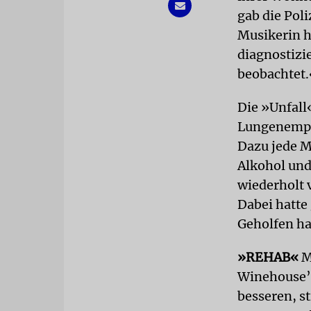
gab die Poli
Musikerin h
diagnostizie
beobachtet.
Die »Unfall
Lungenemph
Dazu jede M
Alkohol und
wiederholt 
Dabei hatte 
Geholfen hat
»REHAB«
M
Winehouse’
besseren, s