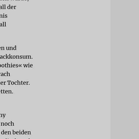
all der
nis
all
en und
rackkonsum.
oothies« wie
rach
er Tochter.
etten.
my
 noch
f den beiden