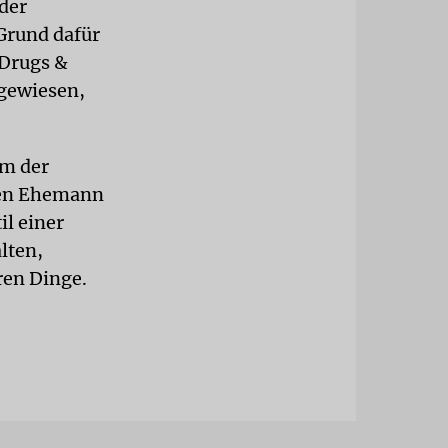
der
 Grund dafür
 Drugs &
ngewiesen,
um der
inen Ehemann
il einer
lten,
ren Dinge.