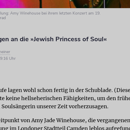
llung: Amy Winehouse bei ihrem letzten Konzert am 19.
grad
en an die »Jewish Princess of Soul«
heiner
9:16 Uhr
fe lagen wohl schon fertig in der Schublade. (Diese
e keine hellseherischen Fähigkeiten, um den früh
 Soulsängerin unserer Zeit vorherzusagen.
eitpunkt von Amy Jade Winehouse, die vergangene
ng im Londoner Stadtteil Camden leblos aufgefun