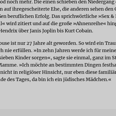
Tod noch mehr. Die einen schieben den Niedergang 
n auf ihregescheiterte Ehe, die anderen sehen den
en beruflichen Erfolg. Das sprichwörtliche »Sex &
ll« wird zitiert und auf die große »Ahnenreihe« hi
endrix über Janis Joplin bis Kurt Cobain.
se ist nur 27 Jahre alt geworden. So wird ein Tra
ch nie erfüllen. »In zehn Jahren werde ich für me
ieben Kinder sorgen«, sagte sie einmal, ganz im St
Mamme. »Ich möchte an bestimmten Dingen festha
icht in religiöser Hinsicht, nur eben diese familiä
e des Tages, da bin ich ein jüdisches Mädchen.«