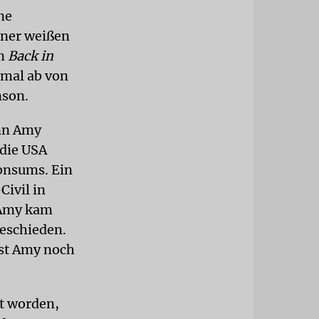
ne
iner weißen
um
Back in
nmal ab von
nson.
ann Amy
 die USA
konsums. Ein
Civil in
 Amy kam
geschieden.
ist Amy noch
rt worden,