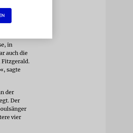
hlt. Sie
EN
ch und der
tter
r die
e, in
ar auch die
 Fitzgerald.
«, sagte
an der
egt. Der
Soulsänger
tere vier