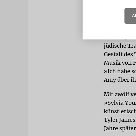
DURCHBRU
A
kommt am 14
Apothekerin
Cynthia, die
jüdische Tr
Gestalt des
Musik von F
»Ich habe sc
Amy über ihr
Mit zwölf v
»Sylvia Youn
künstlerisc
Tyler James 
Jahre später