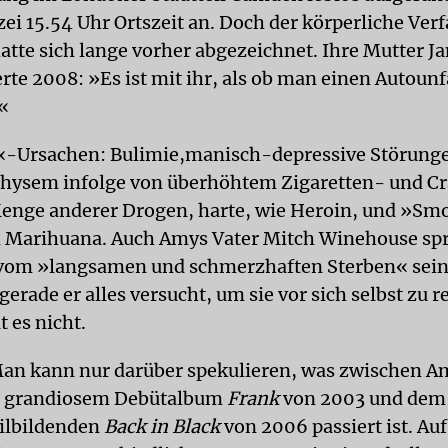
zei 15.54 Uhr Ortszeit an. Doch der körperliche Verf
atte sich lange vorher abgezeichnet. Ihre Mutter Ja
rte 2008: »Es ist mit ihr, als ob man einen Autounf
«
«-Ursachen: Bulimie,manisch-depressive Störung
ysem infolge von überhöhtem Zigaretten- und C
enge anderer Drogen, harte, wie Heroin, und »Sm
 Marihuana. Auch Amys Vater Mitch Winehouse sp
vom »langsamen und schmerzhaften Sterben« sein
gerade er alles versucht, um sie vor sich selbst zu r
 es nicht.
an kann nur darüber spekulieren, was zwischen A
 grandiosem Debütalbum
Frank
von 2003 und dem
tilbildenden
Back in Black
von 2006 passiert ist. Au