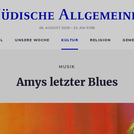
06. AUGUST 2026
– 23. AW 5786
EL
UNSERE WOCHE
KULTUR
RELIGION
GEME
MUSIK
Amys letzter Blues