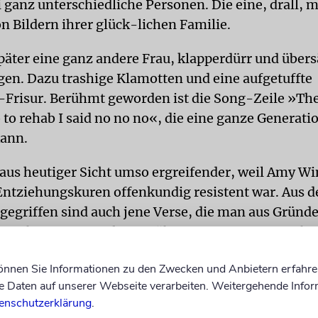
 ganz unterschiedliche Personen. Die eine, drall, 
 Bildern ihrer glück-lichen Familie.
später eine ganz andere Frau, klapperdürr und übers
en. Dazu trashige Klamotten und eine aufgetuffte
Frisur. Berühmt geworden ist die Song-Zeile »They
to rehab I said no no no«, die eine ganze Generati
kann.
t aus heutiger Sicht umso ergreifender, weil Amy W
ntziehungskuren offenkundig resistent war. Aus 
 gegriffen sind auch jene Verse, die man aus Gründ
zes besser gar nicht erst übersetzt: »Upstairs in b
s in a place but I can’t get joy,/ Thinking on you in 
können Sie Informationen zu den Zwecken und Anbietern erfahre
is is when my buzzers goes.« Wer schon immer wiss
Daten auf unserer Webseite verarbeiten. Weitergehende Infor
üdinnen beim Sex denken – bei Amy Winehouse ga
enschutzerklärung
.
weise zuhauf.