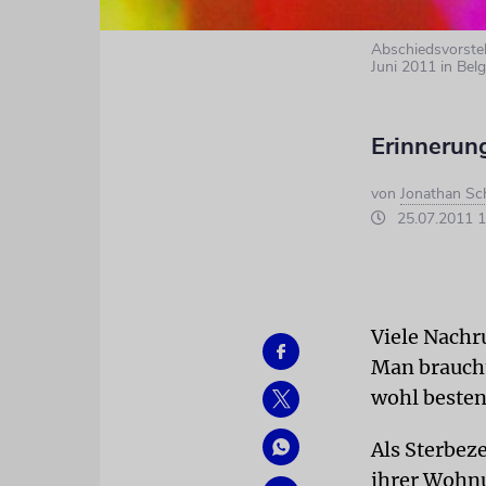
Abschiedsvorste
Juni 2011 in Bel
Erinnerung
von
Jonathan Sc
25.07.2011 1
Viele Nachru
Man braucht
wohl besten
Als Sterbez
ihrer Wohnu