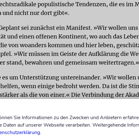
echtsradikale populistische Tendenzen, die es im
 und nicht nur dort gibt«.
eplant sei zunächst ein Manifest. »Wir wollen uns
ität und einen offenen Kontinent, wo auch das Lebe
ie von woanders kommen und hier leben, geschütz
pfel. »Wir müssen im Geiste der Aufklärung die Wer
er stand, bewahren und gemeinsam weitertragen.
es um Unterstützung untereinander. »Wir wollen 
 helfen, wenn einige bedroht werden. Da ist die S
tärker als die von einer.« Die Verbindung der Aka
ei ein erster Schritt. »Wir wollen natürlich eine 
der, auch über Europa hinaus.«
können Sie Informationen zu den Zwecken und Anbietern erfahre
Daten auf unserer Webseite verarbeiten. Weitergehende Infor
ahre alte Filmregisseurin Meerapfel ist es »besonde
enschutzerklärung
.
on Deutschland ausgeht mit seiner mörderischen Ge