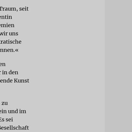
Traum, seit
entin
demien
wir uns
ratische
önnen.«
ten
r in den
lende Kunst
 zu
ein und im
s sei
esellschaft