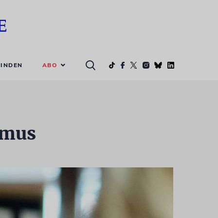
ABO
INDEN
smus