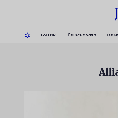
POLITIK
JÜDISCHE WELT
ISRA
All