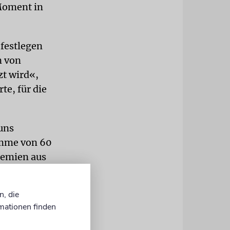
 Moment in
 festlegen
n von
t wird«,
te, für die
«
uns
timme von 60
demien aus
Öffnung für
n, die
mationen finden
rs wichtig,
schichte,