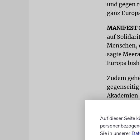
und gegen r
ganz Europa
MANIFEST
G
auf Solidar
Menschen, d
sagte Meera
Europa bish
Zudem gehe 
gegenseitig
Akademien s
EU-Ländern s
weitere Län
Auf dieser Seite 
personenbezogene 
Für die 77 J
Sie in unserer
Dat
dass dies v