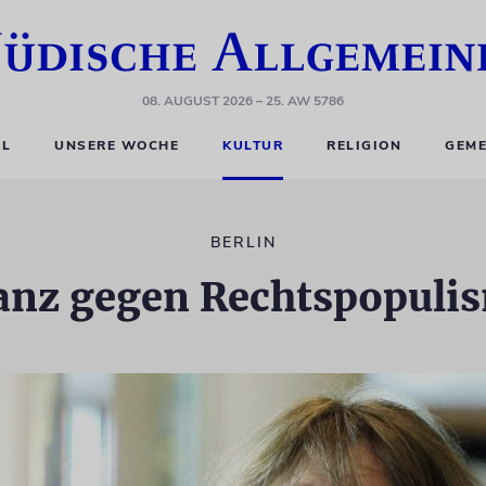
08. AUGUST 2026
– 25. AW 5786
EL
UNSERE WOCHE
KULTUR
RELIGION
GEME
BERLIN
ianz gegen Rechtspopuli