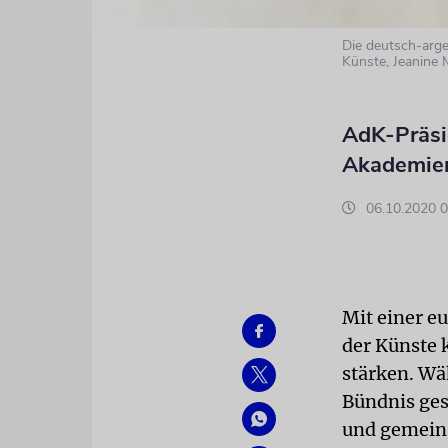
Die deutsch-arge
Künste, Jeanine 
AdK-Präsi
Akademien
06.10.2020 0
Mit einer e
der Künste 
stärken. Wä
Bündnis ges
und gemeins