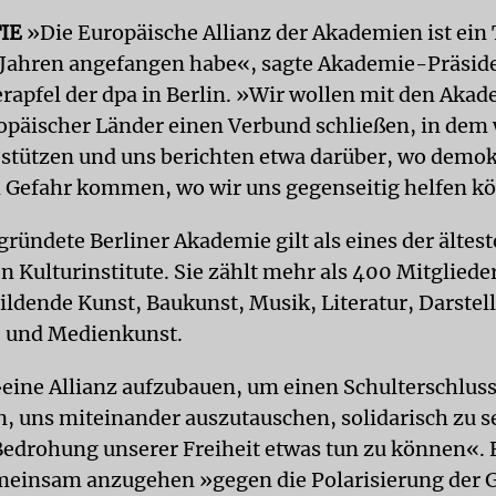
IE
»Die Europäische Allianz der Akademien ist ein 
f Jahren angefangen habe«, sagte Akademie-Präsid
rapfel der dpa in Berlin. »Wir wollen mit den Aka
opäischer Länder einen Verbund schließen, in dem 
 stützen und uns berichten etwa darüber, wo demok
 Gefahr kommen, wo wir uns gegenseitig helfen k
ründete Berliner Akademie gilt als eines der ältes
 Kulturinstitute. Sie zählt mehr als 400 Mitgliede
ildende Kunst, Baukunst, Musik, Literatur, Darstel
- und Medienkunst.
 »eine Allianz aufzubauen, um einen Schulterschluss
, uns miteinander auszutauschen, solidarisch zu s
 Bedrohung unserer Freiheit etwas tun zu können«. E
meinsam anzugehen »gegen die Polarisierung der G