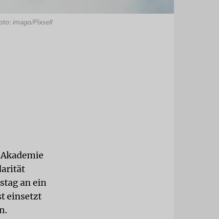
oto: imago/Pixsell
r Akademie
arität
stag an ein
t einsetzt
n.