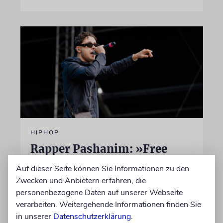
HIPHOP
Rapper Pashanim: »Free
Palestine« als
Auf dieser Seite können Sie Informationen zu den
Verkaufsschlager
Zwecken und Anbietern erfahren, die
personenbezogene Daten auf unserer Webseite
Auf seinem neuen Album »Lounge Musik«
verarbeiten. Weitergehende Informationen finden Sie
rappt der Berliner Musiker Pashanim
in unserer
Datenschutzerklärung
.
wiederholt über den Israel-Palästina-Konflikt –