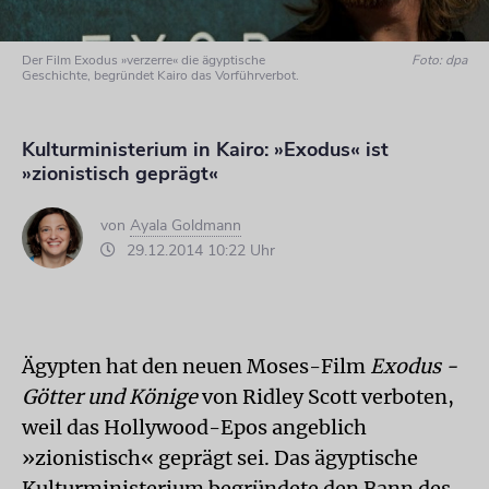
Der Film Exodus »verzerre« die ägyptische
Foto: dpa
Geschichte, begründet Kairo das Vorführverbot.
Kulturministerium in Kairo: »Exodus« ist
»zionistisch geprägt«
von
Ayala Goldmann
29.12.2014 10:22 Uhr
Ägypten hat den neuen Moses-Film
Exodus -
Götter und Könige
von Ridley Scott verboten,
weil das Hollywood-Epos angeblich
»zionistisch« geprägt sei. Das ägyptische
Kulturministerium begründete den Bann des