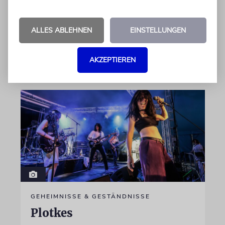
Kokettieren mit dem palästinensischen
Terrorismus inklusive
ALLES ABLEHNEN
EINSTELLUNGEN
von Lennart Wilsch
07.08.2026
AKZEPTIEREN
GEHEIMNISSE & GESTÄNDNISSE
Plotkes