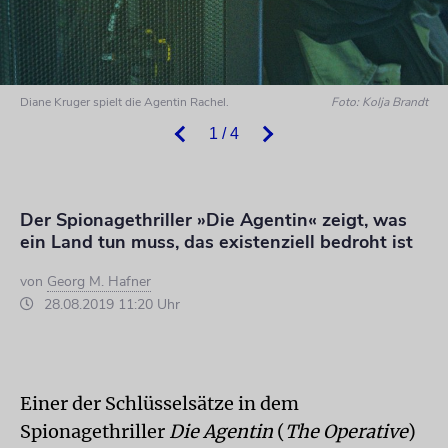
Diane Kruger spielt die Agentin Rachel.
Foto: Kolja Brandt
1 / 4
Der Spionagethriller »Die Agentin« zeigt, was
ein Land tun muss, das existenziell bedroht ist
von
Georg M. Hafner
28.08.2019 11:20 Uhr
Einer der Schlüsselsätze in dem
Spionagethriller
Die Agentin
(
The Operative
)