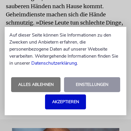
sauberen Händen nach Hause kommt.
Geheimdienste machen sich die Hände
schmutzig. »Diese Leute tun schlechte Dinge,
ja, aber sie sind nötig«, sagt Yuval Adler. Er
Auf dieser Seite können Sie Informationen zu den
vertraue dem Mossad wie einem Piloten, der
Zwecken und Anbietern erfahren, die
hoffentlich immer schön sein Cockpit
personenbezogene Daten auf unserer Webseite
verriegelt hält. »Die Frage, die mich vielmehr
verarbeiten. Weitergehende Informationen finden Sie
in unserer
Datenschutzerklärung
.
umtreibt, ist, inwieweit ich unserer Regierung
vertrauen kann.«
ALLES ABLEHNEN
EINSTELLUNGEN
Ab 29. August im Kino
AKZEPTIEREN