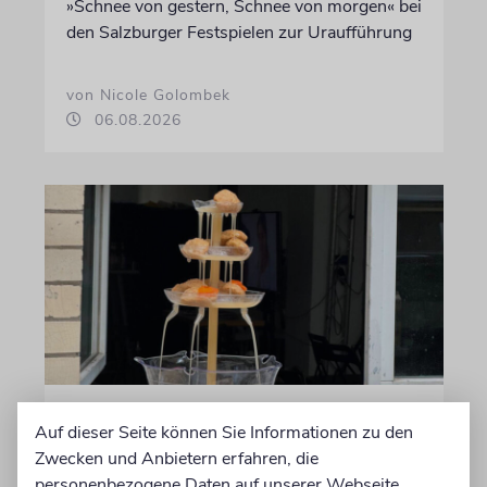
»Schnee von gestern, Schnee von morgen« bei
den Salzburger Festspielen zur Uraufführung
von Nicole Golombek
06.08.2026
ZAHL DER WOCHE
Auf dieser Seite können Sie Informationen zu den
4 Etagen
Zwecken und Anbietern erfahren, die
personenbezogene Daten auf unserer Webseite