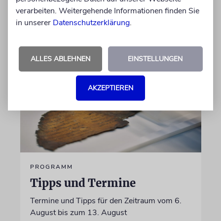
Fun Facts und Wissenswertes
verarbeiten. Weitergehende Informationen finden Sie
in unserer
Datenschutzerklärung
.
05.08.2026
ALLES ABLEHNEN
EINSTELLUNGEN
AKZEPTIEREN
PROGRAMM
Tipps und Termine
Termine und Tipps für den Zeitraum vom 6.
August bis zum 13. August