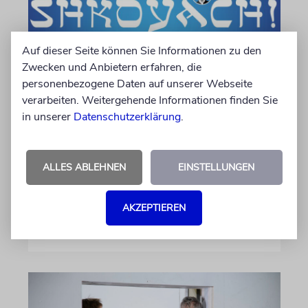
Auf dieser Seite können Sie Informationen zu den
Zwecken und Anbietern erfahren, die
personenbezogene Daten auf unserer Webseite
verarbeiten. Weitergehende Informationen finden Sie
KULTURKOLUMNE
in unserer
Datenschutzerklärung
.
Es gibt keine blöden Fragen
Die schmerzhafte Erinnerung an eine
ALLES ABLEHNEN
EINSTELLUNGEN
Gerechte
AKZEPTIEREN
von Laura Cazés
06.08.2026