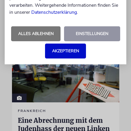
verarbeiten. Weitergehende Informationen finden Sie
Verbindung zu der spanischen Insel und sein
in unserer
Datenschutzerklärung
.
Engagement für deren kulturelles Erbe geehrt
06.08.2026
ALLES ABLEHNEN
EINSTELLUNGEN
AKZEPTIEREN
FRANKREICH
Eine Abrechnung mit dem
Judenhass der neuen Linken