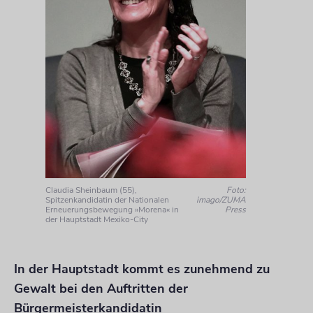
Claudia Sheinbaum (55),
Foto:
Spitzenkandidatin der Nationalen
imago/ZUMA
Erneuerungsbewegung »Morena« in
Press
der Hauptstadt Mexiko-City
In der Hauptstadt kommt es zunehmend zu
Gewalt bei den Auftritten der
Bürgermeisterkandidatin