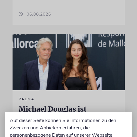
06.08.2026
PALMA
Michael Douglas ist
Ehrenbotschafter Mallorcas
Auf dieser Seite können Sie Informationen zu den
Zwecken und Anbietern erfahren, die
Der Hollywood-Star mit jüdischem
personenbezogene Daten auf unserer Webseite
Familienhintergrund wird für seine enge