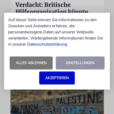
Verdacht: Britische
Hilfsorganisation könnte
Hamas unterstützt haben
Auf dieser Seite können Sie Informationen zu den
Zwecken und Anbietern erfahren, die
Die Anti-Terror-Polizei Londons untersucht,
personenbezogene Daten auf unserer Webseite
ob eine muslimische Hilfsorganisation von der
verarbeiten. Weitergehende Informationen finden Sie
Terrorfinanzierung mit ihren Spenden wusste
in unserer
Datenschutzerklärung
.
oder nicht
09.08.2026
ALLES ABLEHNEN
EINSTELLUNGEN
AKZEPTIEREN