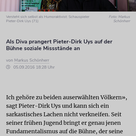
Versteht sich selbst als Humoraktivist: Schauspieler
Foto: Markus
Pieter-Dirk Uys (71)
Schönherr
Als Diva prangert Pieter-Dirk Uys auf der
Bühne soziale Missstände an
von
Markus Schönherr
05.09.2016 18:28 Uhr
Ich gehöre zu beiden auserwählten Völkern»,
sagt Pieter-Dirk Uys und kann sich ein
sarkastisches Lachen nicht verkneifen. Seit
seiner frühen Jugend bringt er genau jenen
Fundamentalismus auf die Bühne, der seine