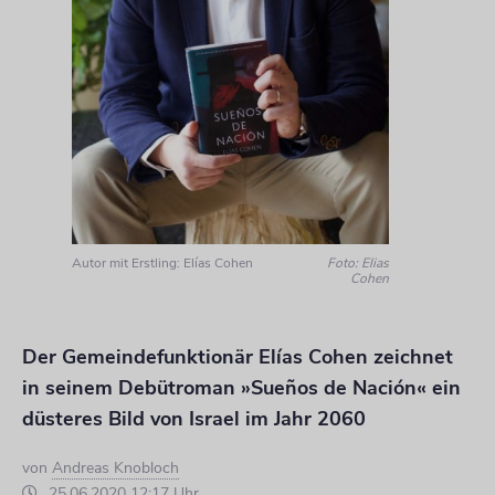
Autor mit Erstling: Elías Cohen
Foto: Elias
Cohen
Der Gemeindefunktionär Elías Cohen zeichnet
in seinem Debütroman »Sueños de Nación« ein
düsteres Bild von Israel im Jahr 2060
von
Andreas Knobloch
25.06.2020 12:17 Uhr